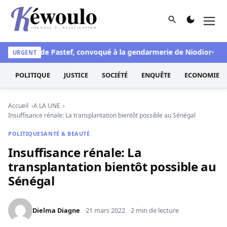
Aller au contenu
Rechercher
Men
Kéwoulo, le premier site d'information et d'investigation d
ographe de Pastef, convoqué à la gendarmerie de Niodior
Vagu
URGENT
POLITIQUE
JUSTICE
SOCIÉTÉ
ENQUÊTE
ECONOMIE
Accueil
A LA UNE
Insuffisance rénale: La transplantation bientôt possible au Sénégal
POLITIQUE
SANTÉ & BEAUTÉ
Insuffisance rénale: La
transplantation bientôt possible au