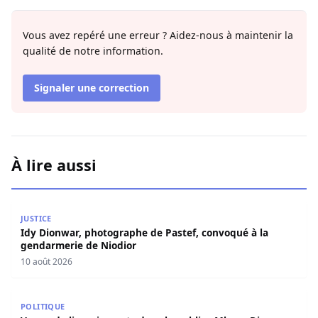
contenu de ce carnet qu'elle décidé de partager avec
les lecteurs de Kewoulo. Dans Diaar Diaar, elle relate
les démons de ses nuits blanches.
Vous avez repéré une erreur ? Aidez-nous à maintenir la
qualité de notre information.
Signaler une correction
À lire aussi
Idy Dionwar, photographe de Pastef, convoqué à la gend
JUSTICE
Idy Dionwar, photographe de Pastef, convoqué à la