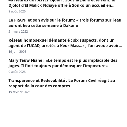
10 août 2026
LES PLUS LUS CETTE SEMAINE
48 Heures de PASTEF Djolof : Sous la pluie et le vent, le
Djolof d’El Malick Ndiaye offre à Sonko un accueil en
apothéose
9 août 2026
Le FRAPP et son avis sur le forum: « trois forums sur l’eau
auront lieu cette semaine à Dakar »
21 mars 2022
Réseau homosexuel démantelé : six suspects, dont un
agent de l’UCAD, arrêtés à Keur Massar ; l’un avoue avoir
propagé le VIH depuis 2018
16 juin 2026
Mary Teuw Niane : «Le temps est le plus implacable des
juges. Il finit toujours par démasquer l’imposture»
9 août 2026
Transparence et Redevabilité : Le Forum Civil réagit au
rapport de la cour des comptes
19 février 2025