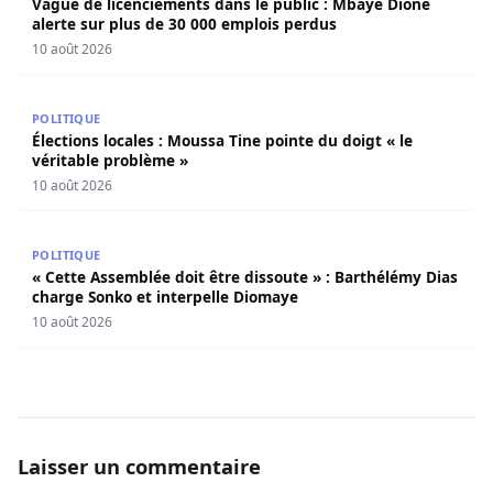
gendarmerie de Niodior
10 août 2026
Vague de licenciements dans le public : Mbaye Dione aler
POLITIQUE
Vague de licenciements dans le public : Mbaye Dione
alerte sur plus de 30 000 emplois perdus
10 août 2026
Élections locales : Moussa Tine pointe du doigt « le vérit
POLITIQUE
Élections locales : Moussa Tine pointe du doigt « le
véritable problème »
10 août 2026
« Cette Assemblée doit être dissoute » : Barthélémy Dias
POLITIQUE
« Cette Assemblée doit être dissoute » : Barthélémy Dias
charge Sonko et interpelle Diomaye
10 août 2026