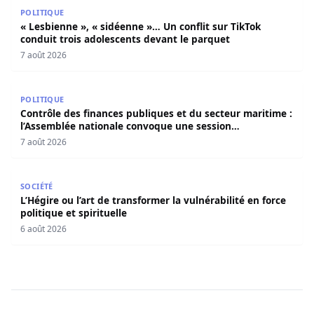
« Lesbienne », « sidéenne »… Un conflit sur TikTok condui
POLITIQUE
« Lesbienne », « sidéenne »… Un conflit sur TikTok
conduit trois adolescents devant le parquet
7 août 2026
Contrôle des finances publiques et du secteur maritime 
POLITIQUE
Contrôle des finances publiques et du secteur maritime :
l’Assemblée nationale convoque une session
extraordinaire
7 août 2026
L’Hégire ou l’art de transformer la vulnérabilité en force po
SOCIÉTÉ
L’Hégire ou l’art de transformer la vulnérabilité en force
politique et spirituelle
6 août 2026