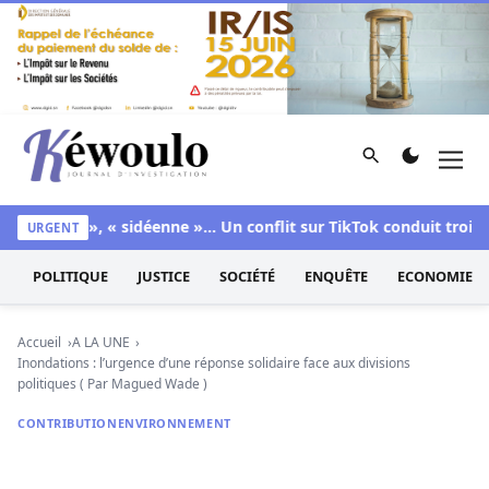
Aller au contenu
Rechercher
Men
Kéwoulo, le premier site d'information et d'investigation d
bienne », « sidéenne »… Un conflit sur TikTok conduit trois ado
URGENT
POLITIQUE
JUSTICE
SOCIÉTÉ
ENQUÊTE
ECONOMIE
Accueil
A LA UNE
Inondations : l’urgence d’une réponse solidaire face aux divisions
politiques ( Par Magued Wade )
CONTRIBUTION
ENVIRONNEMENT