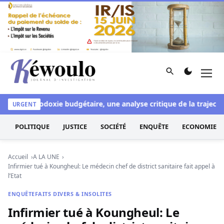
Aller au contenu
Rechercher
Men
Kéwoulo, le premier site d'information et d'investigation d
e à l'orthodoxie budgétaire, une analyse critique de la trajectoi
URGENT
POLITIQUE
JUSTICE
SOCIÉTÉ
ENQUÊTE
ECONOMIE
Accueil
A LA UNE
Infirmier tué à Koungheul: Le médecin chef de district sanitaire fait appel à
l’Etat
ENQUÊTE
FAITS DIVERS & INSOLITES
Infirmier tué à Koungheul: Le