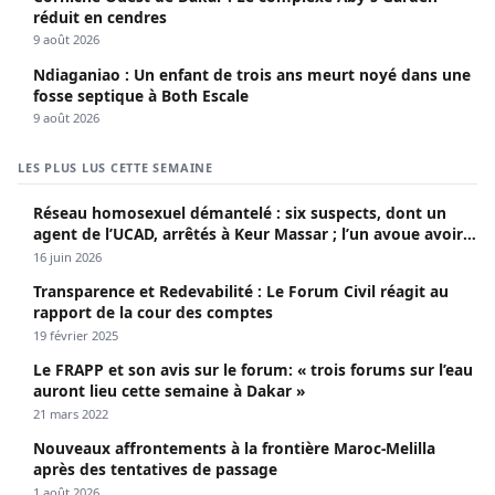
réduit en cendres
9 août 2026
Ndiaganiao : Un enfant de trois ans meurt noyé dans une
fosse septique à Both Escale
9 août 2026
LES PLUS LUS CETTE SEMAINE
Réseau homosexuel démantelé : six suspects, dont un
agent de l’UCAD, arrêtés à Keur Massar ; l’un avoue avoir
propagé le VIH depuis 2018
16 juin 2026
Transparence et Redevabilité : Le Forum Civil réagit au
rapport de la cour des comptes
19 février 2025
Le FRAPP et son avis sur le forum: « trois forums sur l’eau
auront lieu cette semaine à Dakar »
21 mars 2022
Nouveaux affrontements à la frontière Maroc-Melilla
après des tentatives de passage
1 août 2026