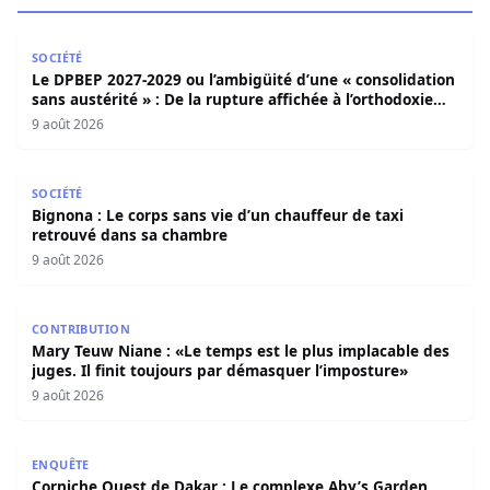
Le DPBEP 2027-2029 ou l’ambigüité d’une « consolidation s
SOCIÉTÉ
Le DPBEP 2027-2029 ou l’ambigüité d’une « consolidation
sans austérité » : De la rupture affichée à l’orthodoxie
budgétaire, une analyse critique de la trajectoire
9 août 2026
économique sénégalaise (Par Dr. Seydina Oumar Seye)
Bignona : Le corps sans vie d’un chauffeur de taxi retro
SOCIÉTÉ
Bignona : Le corps sans vie d’un chauffeur de taxi
retrouvé dans sa chambre
9 août 2026
Mary Teuw Niane : «Le temps est le plus implacable des ju
CONTRIBUTION
Mary Teuw Niane : «Le temps est le plus implacable des
juges. Il finit toujours par démasquer l’imposture»
9 août 2026
Corniche Ouest de Dakar : Le complexe Aby’s Garden réd
ENQUÊTE
Corniche Ouest de Dakar : Le complexe Aby’s Garden