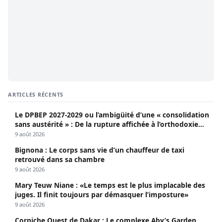
ARTICLES RÉCENTS
Le DPBEP 2027-2029 ou l’ambigüité d’une « consolidation
sans austérité » : De la rupture affichée à l’orthodoxie
budgétaire, une analyse critique de la trajectoire
9 août 2026
économique sénégalaise (Par Dr. Seydina Oumar Seye)
Bignona : Le corps sans vie d’un chauffeur de taxi
retrouvé dans sa chambre
9 août 2026
Mary Teuw Niane : «Le temps est le plus implacable des
juges. Il finit toujours par démasquer l’imposture»
9 août 2026
Corniche Ouest de Dakar : Le complexe Aby’s Garden