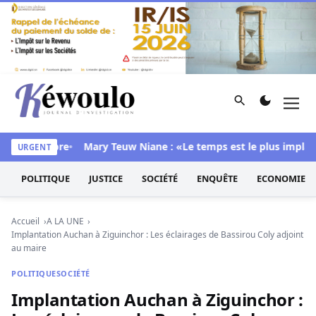
Aller au contenu
Rechercher
Men
Kéwoulo, le premier site d'information et d'investigation d
s sa chambre
Mary Teuw Niane : «Le temps est le plus implacabl
URGENT
POLITIQUE
JUSTICE
SOCIÉTÉ
ENQUÊTE
ECONOMIE
Accueil
A LA UNE
Implantation Auchan à Ziguinchor : Les éclairages de Bassirou Coly adjoint
au maire
POLITIQUE
SOCIÉTÉ
Implantation Auchan à Ziguinchor :