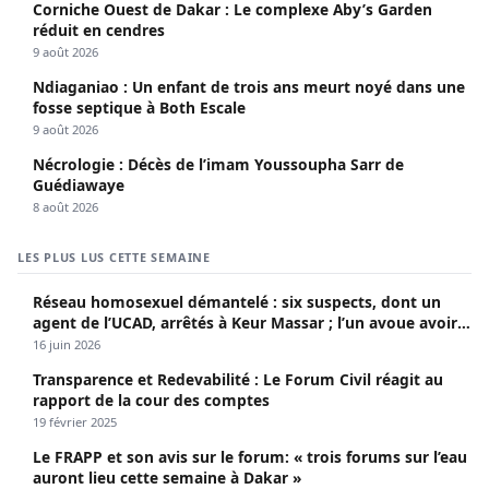
Corniche Ouest de Dakar : Le complexe Aby’s Garden
réduit en cendres
9 août 2026
Ndiaganiao : Un enfant de trois ans meurt noyé dans une
fosse septique à Both Escale
9 août 2026
Nécrologie : Décès de l’imam Youssoupha Sarr de
Guédiawaye
8 août 2026
LES PLUS LUS CETTE SEMAINE
Réseau homosexuel démantelé : six suspects, dont un
agent de l’UCAD, arrêtés à Keur Massar ; l’un avoue avoir
propagé le VIH depuis 2018
16 juin 2026
Transparence et Redevabilité : Le Forum Civil réagit au
rapport de la cour des comptes
19 février 2025
Le FRAPP et son avis sur le forum: « trois forums sur l’eau
auront lieu cette semaine à Dakar »