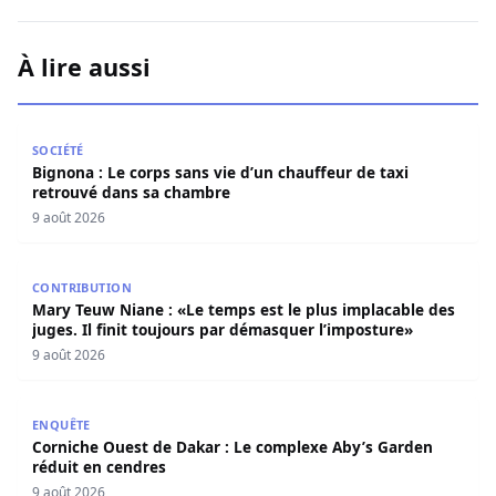
À lire aussi
Bignona : Le corps sans vie d’un chauffeur de taxi retro
SOCIÉTÉ
Bignona : Le corps sans vie d’un chauffeur de taxi
retrouvé dans sa chambre
9 août 2026
Mary Teuw Niane : «Le temps est le plus implacable des ju
CONTRIBUTION
Mary Teuw Niane : «Le temps est le plus implacable des
juges. Il finit toujours par démasquer l’imposture»
9 août 2026
Corniche Ouest de Dakar : Le complexe Aby’s Garden réd
ENQUÊTE
Corniche Ouest de Dakar : Le complexe Aby’s Garden
réduit en cendres
9 août 2026