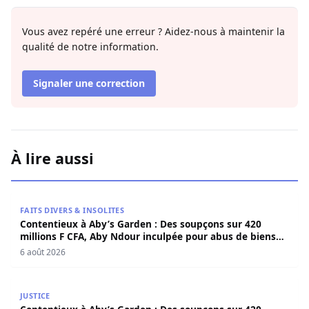
Vous avez repéré une erreur ? Aidez-nous à maintenir la
qualité de notre information.
Signaler une correction
À lire aussi
Contentieux à Aby’s Garden : Des soupçons sur 420 milli
FAITS DIVERS & INSOLITES
Contentieux à Aby’s Garden : Des soupçons sur 420
millions F CFA, Aby Ndour inculpée pour abus de biens
sociaux
6 août 2026
Contentieux à Aby’s Garden : Des soupçons sur 420 milli
JUSTICE