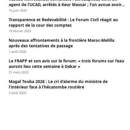
agent de l’UCAD, arrêtés à Keur Massar ; l’un avoue avoir
propagé le VIH depuis 2018
16 juin 2026
Transparence et Redevabilité : Le Forum Civil réagit au
rapport de la cour des comptes
19 février 2025
Nouveaux affrontements à la frontière Maroc-Melilla
après des tentatives de passage
1 août 2026
Le FRAPP et son avis sur le forum: « trois forums sur l’eau
auront lieu cette semaine à Dakar »
21 mars 2022
Magal Touba 2026 : Le cri d’alarme du ministre de
l’intérieur face à l’hécatombe routière
3 août 2026