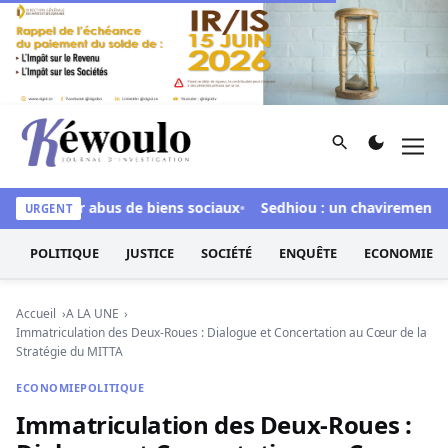
Aller au contenu
Rechercher
Men
Kéwoulo, le premier site d'information et d'investigation d
pée pour abus de biens sociaux
Sedhiou : un chavirement de pi
URGENT
POLITIQUE
JUSTICE
SOCIÉTÉ
ENQUÊTE
ECONOMIE
Accueil
A LA UNE
Immatriculation des Deux-Roues : Dialogue et Concertation au Cœur de la
Stratégie du MITTA
ECONOMIE
POLITIQUE
Immatriculation des Deux-Roues :