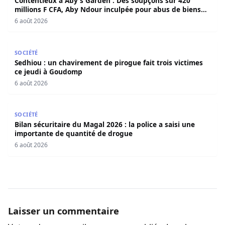
Contentieux à Aby’s Garden : Des soupçons sur 420
millions F CFA, Aby Ndour inculpée pour abus de biens
sociaux
6 août 2026
Sedhiou : un chavirement de pirogue fait trois victimes 
SOCIÉTÉ
Sedhiou : un chavirement de pirogue fait trois victimes
ce jeudi à Goudomp
6 août 2026
Bilan sécuritaire du Magal 2026 : la police a saisi une i
SOCIÉTÉ
Bilan sécuritaire du Magal 2026 : la police a saisi une
importante de quantité de drogue
6 août 2026
Laisser un commentaire