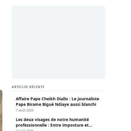
ARTICLES RÉCENTS
Affaire Pape Cheikh Diallo : Le journaliste
Pape Birame Bigué Ndiaye aussi blanchi
7 août 2026
Les deux visages de notre humanité
professionnelle : Entre imposture et
héroïsme silencieux (Par Pr Moussa Seydi)
7 août 2026