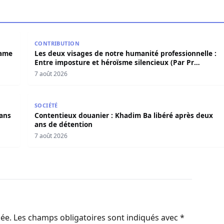
 Birame Bigué Ndiaye aussi blanchi
Les deux visages de notre humanité professionnelle
CONTRIBUTION
rame
Les deux visages de notre humanité professionnelle :
Entre imposture et héroïsme silencieux (Par Pr
Moussa Seydi)
7 août 2026
s dans l’affaire Pape Cheikh Diallo
Contentieux douanier : Khadim Ba libéré après deux
SOCIÉTÉ
dans
Contentieux douanier : Khadim Ba libéré après deux
ans de détention
7 août 2026
iée.
Les champs obligatoires sont indiqués avec
*