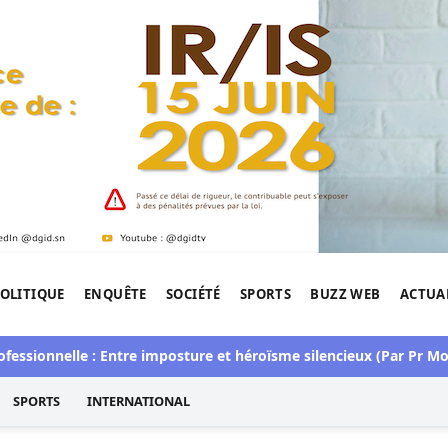
OLITIQUE
ENQUÊTE
SOCIÉTÉ
SPORTS
BUZZ WEB
ACTUA
tigation de l'Afrique.
nnelle : Entre imposture et héroïsme silencieux (Par Pr Moussa 
SPORTS
INTERNATIONAL