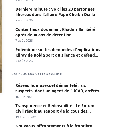
Dernière minute : Voici les 23 personnes
libérées dans l’affaire Pape Cheikh Diallo
7 août 2026
Contentieux douanier : Khadim Ba libéré
après deux ans de détention
7 août 2026
Polémique sur les demandes d’explications :
Kiiray de Kolda sort du silence et défend
Mamadou Lamine Dianté
7 août 2026
LES PLUS LUS CETTE SEMAINE
Réseau homosexuel démantelé : six
suspects, dont un agent de l’UCAD, arrêtés à
Keur Massar ; l’un avoue avoir propagé le
16 juin 2026
VIH depuis 2018
Transparence et Redevabilité : Le Forum
Civil réagit au rapport de la cour des
comptes
19 février 2025
Nouveaux affrontements à la frontière