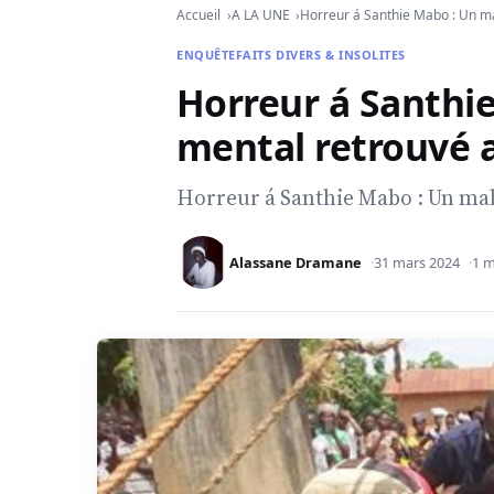
Accueil
A LA UNE
Horreur á Santhie Mabo : Un ma
ENQUÊTE
FAITS DIVERS & INSOLITES
Horreur á Santhi
mental retrouvé a
Horreur á Santhie Mabo : Un mal
Alassane Dramane
31 mars 2024
1 m