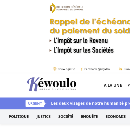
Aller au contenu
A LA UNE
P
Kéwoulo, le premier site d'information et d'inves
aye aussi blanchi
Les deux visages de notre humanité professio
URGENT
POLITIQUE
JUSTICE
SOCIÉTÉ
ENQUÊTE
ECONOMIE