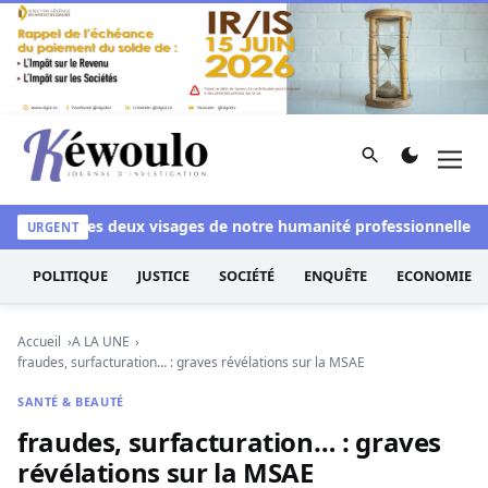
Aller au contenu
Rechercher
Men
Kéwoulo, le premier site d'information et d'investigation d
nchi
Les deux visages de notre humanité professionnelle : Entr
URGENT
POLITIQUE
JUSTICE
SOCIÉTÉ
ENQUÊTE
ECONOMIE
Accueil
A LA UNE
fraudes, surfacturation… : graves révélations sur la MSAE
SANTÉ & BEAUTÉ
fraudes, surfacturation… : graves
révélations sur la MSAE