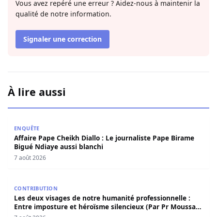
Vous avez repéré une erreur ? Aidez-nous à maintenir la
qualité de notre information.
Signaler une correction
À lire aussi
Affaire Pape Cheikh Diallo : Le journaliste Pape Birame B
ENQUÊTE
Affaire Pape Cheikh Diallo : Le journaliste Pape Birame
Bigué Ndiaye aussi blanchi
7 août 2026
Les deux visages de notre humanité professionnelle : Ent
CONTRIBUTION
Les deux visages de notre humanité professionnelle :
Entre imposture et héroïsme silencieux (Par Pr Moussa
Seydi)