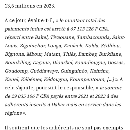
13,6 millions en 2023.
A ce jour, évalue-t-il, «
le montant total des
paiements indus est arrêté à 67 113 226 F CFA,
réparti entre Bakel, Tivaouane, Tambacounda, Saint-
Louis, Ziguinchor, Louga, Kaolack, Kolda, Sédhiou,
Bignona, Mbour, Matam, Thiès, Bambey, Burkilane,
Bounkiling, Dagana, Diourbel, Foundiougne, Gossas,
Goudomp, Guédiawaye, Guinguinéo, Kaffrine,
Kanel, Kébémer, Kédougou, Koumpentoum, […]
». A
cela s’ajoute, poursuit le responsable, «
la somme
de 29 035 106 F CFA payés entre 2021 et 2023 à des
adhérents inscrits à Dakar mais en service dans les
régions
».
Il soutient que les adhérents ne sont pas exempts