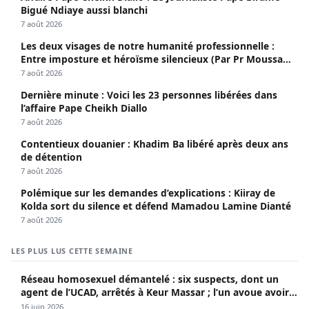
Bigué Ndiaye aussi blanchi
7 août 2026
Les deux visages de notre humanité professionnelle :
Entre imposture et héroïsme silencieux (Par Pr Moussa
Seydi)
7 août 2026
Dernière minute : Voici les 23 personnes libérées dans
l’affaire Pape Cheikh Diallo
7 août 2026
Contentieux douanier : Khadim Ba libéré après deux ans
de détention
7 août 2026
Polémique sur les demandes d’explications : Kiiray de
Kolda sort du silence et défend Mamadou Lamine Dianté
7 août 2026
LES PLUS LUS CETTE SEMAINE
Réseau homosexuel démantelé : six suspects, dont un
agent de l’UCAD, arrêtés à Keur Massar ; l’un avoue avoir
propagé le VIH depuis 2018
16 juin 2026