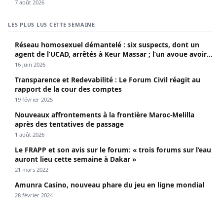
7 août 2026
LES PLUS LUS CETTE SEMAINE
Réseau homosexuel démantelé : six suspects, dont un
agent de l’UCAD, arrêtés à Keur Massar ; l’un avoue avoir
propagé le VIH depuis 2018
16 juin 2026
Transparence et Redevabilité : Le Forum Civil réagit au
rapport de la cour des comptes
19 février 2025
Nouveaux affrontements à la frontière Maroc-Melilla
après des tentatives de passage
1 août 2026
Le FRAPP et son avis sur le forum: « trois forums sur l’eau
auront lieu cette semaine à Dakar »
21 mars 2022
Amunra Casino, nouveau phare du jeu en ligne mondial
28 février 2024