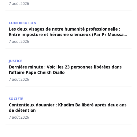
7 août 2026
Les deux visages de notre humanité professionnelle : Ent
CONTRIBUTION
Les deux visages de notre humanité professionnelle :
Entre imposture et héroïsme silencieux (Par Pr Moussa
Seydi)
7 août 2026
Dernière minute : Voici les 23 personnes libérées dans l’a
JUSTICE
Dernière minute : Voici les 23 personnes libérées dans
l’affaire Pape Cheikh Diallo
7 août 2026
Contentieux douanier : Khadim Ba libéré après deux ans 
SOCIÉTÉ
Contentieux douanier : Khadim Ba libéré après deux ans
de détention
7 août 2026