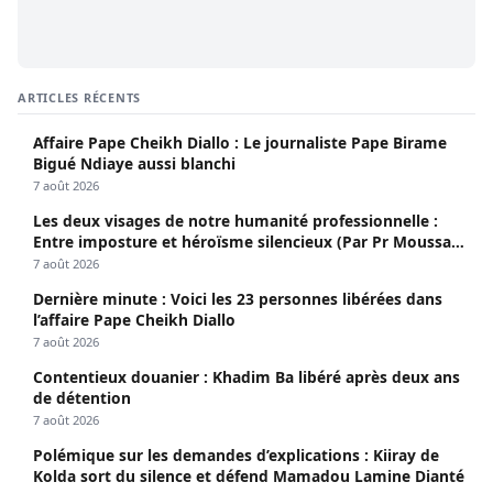
ARTICLES RÉCENTS
Affaire Pape Cheikh Diallo : Le journaliste Pape Birame
Bigué Ndiaye aussi blanchi
7 août 2026
Les deux visages de notre humanité professionnelle :
Entre imposture et héroïsme silencieux (Par Pr Moussa
Seydi)
7 août 2026
Dernière minute : Voici les 23 personnes libérées dans
l’affaire Pape Cheikh Diallo
7 août 2026
Contentieux douanier : Khadim Ba libéré après deux ans
de détention
7 août 2026
Polémique sur les demandes d’explications : Kiiray de
Kolda sort du silence et défend Mamadou Lamine Dianté