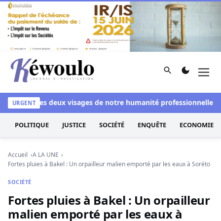
Aller au contenu
Rechercher
Men
Kéwoulo, le premier site d'information et d'investigation d
anchi
Les deux visages de notre humanité professionnelle : Ent
URGENT
POLITIQUE
JUSTICE
SOCIÉTÉ
ENQUÊTE
ECONOMIE
Accueil
A LA UNE
Fortes pluies à Bakel : Un orpailleur malien emporté par les eaux à Soréto
SOCIÉTÉ
Fortes pluies à Bakel : Un orpailleur
malien emporté par les eaux à