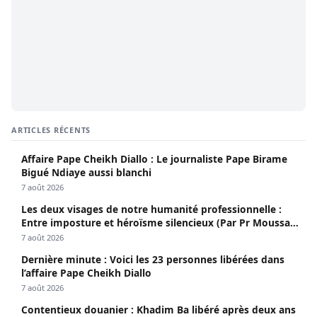
ARTICLES RÉCENTS
Affaire Pape Cheikh Diallo : Le journaliste Pape Birame
Bigué Ndiaye aussi blanchi
7 août 2026
Les deux visages de notre humanité professionnelle :
Entre imposture et héroïsme silencieux (Par Pr Moussa
Seydi)
7 août 2026
Dernière minute : Voici les 23 personnes libérées dans
l’affaire Pape Cheikh Diallo
7 août 2026
Contentieux douanier : Khadim Ba libéré après deux ans