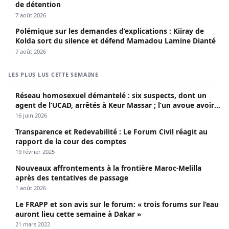
de détention
7 août 2026
Polémique sur les demandes d’explications : Kiiray de
Kolda sort du silence et défend Mamadou Lamine Dianté
7 août 2026
LES PLUS LUS CETTE SEMAINE
Réseau homosexuel démantelé : six suspects, dont un
agent de l’UCAD, arrêtés à Keur Massar ; l’un avoue avoir
propagé le VIH depuis 2018
16 juin 2026
Transparence et Redevabilité : Le Forum Civil réagit au
rapport de la cour des comptes
19 février 2025
Nouveaux affrontements à la frontière Maroc-Melilla
après des tentatives de passage
1 août 2026
Le FRAPP et son avis sur le forum: « trois forums sur l’eau
auront lieu cette semaine à Dakar »
21 mars 2022