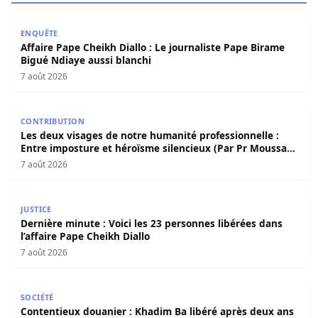
Affaire Pape Cheikh Diallo : Le journaliste Pape Birame B
ENQUÊTE
Affaire Pape Cheikh Diallo : Le journaliste Pape Birame
Bigué Ndiaye aussi blanchi
7 août 2026
Les deux visages de notre humanité professionnelle : Ent
CONTRIBUTION
Les deux visages de notre humanité professionnelle :
Entre imposture et héroïsme silencieux (Par Pr Moussa
Seydi)
7 août 2026
Dernière minute : Voici les 23 personnes libérées dans l’a
JUSTICE
Dernière minute : Voici les 23 personnes libérées dans
l’affaire Pape Cheikh Diallo
7 août 2026
Contentieux douanier : Khadim Ba libéré après deux ans 
SOCIÉTÉ
Contentieux douanier : Khadim Ba libéré après deux ans