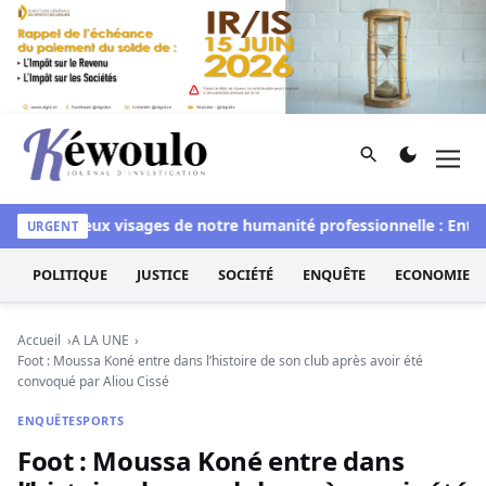
Aller au contenu
Rechercher
Men
Kéwoulo, le premier site d'information et d'investigation d
Les deux visages de notre humanité professionnelle : Entre i
URGENT
POLITIQUE
JUSTICE
SOCIÉTÉ
ENQUÊTE
ECONOMIE
Accueil
A LA UNE
Foot : Moussa Koné entre dans l’histoire de son club après avoir été
convoqué par Aliou Cissé
ENQUÊTE
SPORTS
Foot : Moussa Koné entre dans