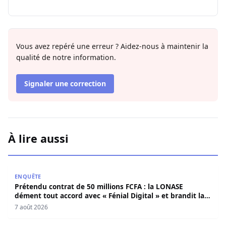
Vous avez repéré une erreur ? Aidez-nous à maintenir la
qualité de notre information.
Signaler une correction
À lire aussi
Prétendu contrat de 50 millions FCFA : la LONASE dément t
ENQUÊTE
Prétendu contrat de 50 millions FCFA : la LONASE
dément tout accord avec « Fénial Digital » et brandit la
menace de poursuites
7 août 2026