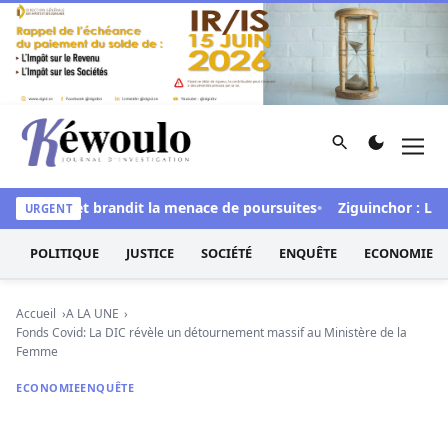
Aller au contenu
Rechercher
Men
Kéwoulo, le premier site d'information et d'investigation d
gital » et brandit la menace de poursuites
Ziguinchor : Le béta
URGENT
POLITIQUE
JUSTICE
SOCIÉTÉ
ENQUÊTE
ECONOMIE
Accueil
A LA UNE
Fonds Covid: La DIC révèle un détournement massif au Ministère de la
Femme
ECONOMIE
ENQUÊTE