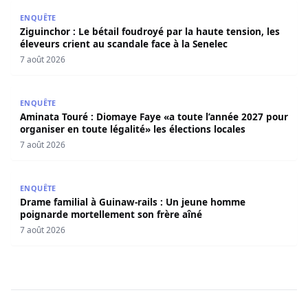
Ziguinchor : Le bétail foudroyé par la haute tension, les é
ENQUÊTE
Ziguinchor : Le bétail foudroyé par la haute tension, les
éleveurs crient au scandale face à la Senelec
7 août 2026
Aminata Touré : Diomaye Faye «a toute l’année 2027 pour o
ENQUÊTE
Aminata Touré : Diomaye Faye «a toute l’année 2027 pour
organiser en toute légalité» les élections locales
7 août 2026
Drame familial à Guinaw-rails : Un jeune homme poignar
ENQUÊTE
Drame familial à Guinaw-rails : Un jeune homme
poignarde mortellement son frère aîné
7 août 2026