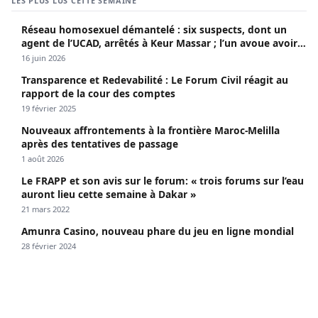
LES PLUS LUS CETTE SEMAINE
Réseau homosexuel démantelé : six suspects, dont un
agent de l’UCAD, arrêtés à Keur Massar ; l’un avoue avoir
propagé le VIH depuis 2018
16 juin 2026
Transparence et Redevabilité : Le Forum Civil réagit au
rapport de la cour des comptes
19 février 2025
Nouveaux affrontements à la frontière Maroc-Melilla
après des tentatives de passage
1 août 2026
Le FRAPP et son avis sur le forum: « trois forums sur l’eau
auront lieu cette semaine à Dakar »
21 mars 2022
Amunra Casino, nouveau phare du jeu en ligne mondial
28 février 2024