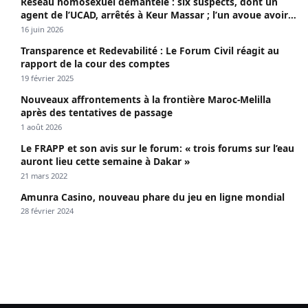
Réseau homosexuel démantelé : six suspects, dont un
agent de l’UCAD, arrêtés à Keur Massar ; l’un avoue avoir
propagé le VIH depuis 2018
16 juin 2026
Transparence et Redevabilité : Le Forum Civil réagit au
rapport de la cour des comptes
19 février 2025
Nouveaux affrontements à la frontière Maroc-Melilla
après des tentatives de passage
1 août 2026
Le FRAPP et son avis sur le forum: « trois forums sur l’eau
auront lieu cette semaine à Dakar »
21 mars 2022
Amunra Casino, nouveau phare du jeu en ligne mondial
28 février 2024