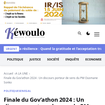
Aller au contenu
Rechercher
Men
Kéwoulo, le premier site d'information et d'investigation d
L’art de la résilience : Quand la gratitude et l’acceptation trans
URGENT
POLITIQUE
JUSTICE
SOCIÉTÉ
ENQUÊTE
ECONOMIE
Accueil
A LA UNE
Finale du Gov’athon 2024 : Un discours porteur de sens du PM Ousmane
Sonko
POLITIQUE
SENEGAL
Finale du Gov’athon 2024 : Un