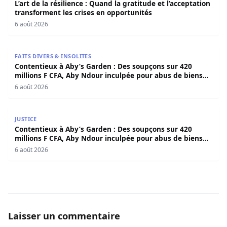
L’art de la résilience : Quand la gratitude et l’acceptation
transforment les crises en opportunités
6 août 2026
Contentieux à Aby’s Garden : Des soupçons sur 420 milli
FAITS DIVERS & INSOLITES
Contentieux à Aby’s Garden : Des soupçons sur 420
millions F CFA, Aby Ndour inculpée pour abus de biens
sociaux
6 août 2026
Contentieux à Aby’s Garden : Des soupçons sur 420 milli
JUSTICE
Contentieux à Aby’s Garden : Des soupçons sur 420
millions F CFA, Aby Ndour inculpée pour abus de biens
sociaux
6 août 2026
Laisser un commentaire