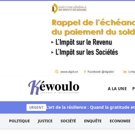
Aller au contenu
A LA UNE
P
Kéwoulo, le premier site d'information et d'inves
et spirituelle
L’art de la résilience : Quand la gratitude et l’ac
URGENT
POLITIQUE
JUSTICE
SOCIÉTÉ
ENQUÊTE
ECONOMIE