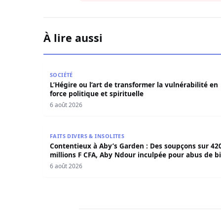
À lire aussi
L’Hégire ou l’art de transformer la vulnérabilité 
SOCIÉTÉ
L’Hégire ou l’art de transformer la vulnérabilité en
force politique et spirituelle
6 août 2026
Contentieux à Aby’s Garden : Des soupçons sur 
FAITS DIVERS & INSOLITES
Contentieux à Aby’s Garden : Des soupçons sur 42
millions F CFA, Aby Ndour inculpée pour abus de b
sociaux
6 août 2026