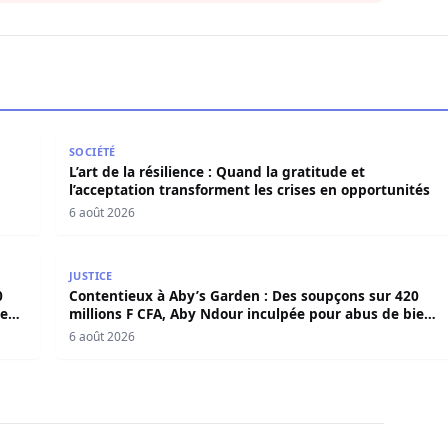
en force politique et spirituelle
L’art de la résilience : Quand la gratitude et l’acce
SOCIÉTÉ
L’art de la résilience : Quand la gratitude et
l’acceptation transforment les crises en opportunités
6 août 2026
420 millions F CFA, Aby Ndour inculpée pour abus de biens
Contentieux à Aby’s Garden : Des soupçons sur 420 
JUSTICE
0
Contentieux à Aby’s Garden : Des soupçons sur 420
iens
millions F CFA, Aby Ndour inculpée pour abus de biens
sociaux
6 août 2026