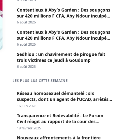
Contentieux à Aby’s Garden : Des soupçons
sur 420 millions F CFA, Aby Ndour inculpée
pour abus de biens sociaux
6 août 2026
Contentieux à Aby’s Garden : Des soupçons
sur 420 millions F CFA, Aby Ndour inculpée
pour abus de biens sociaux
6 août 2026
Sedhiou : un chavirement de pirogue fait
trois victimes ce jeudi à Goudomp
6 août 2026
LES PLUS LUS CETTE SEMAINE
Réseau homosexuel démantelé : six
suspects, dont un agent de l’UCAD, arrêtés à
Keur Massar ; l’un avoue avoir propagé le
16 juin 2026
VIH depuis 2018
Transparence et Redevabilité : Le Forum
Civil réagit au rapport de la cour des
comptes
19 février 2025
Nouveaux affrontements à la frontière