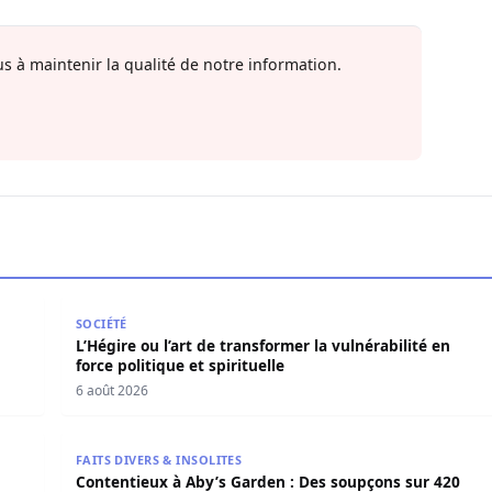
s à maintenir la qualité de notre information.
maritime : l’Assemblée nationale convoque une session extr
L’Hégire ou l’art de transformer la vulnérabilité en fo
SOCIÉTÉ
L’Hégire ou l’art de transformer la vulnérabilité en
force politique et spirituelle
6 août 2026
acceptation transforment les crises en opportunités
Contentieux à Aby’s Garden : Des soupçons sur 420 
FAITS DIVERS & INSOLITES
Contentieux à Aby’s Garden : Des soupçons sur 420