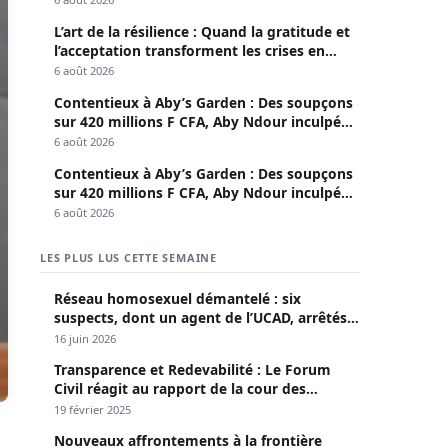
L’art de la résilience : Quand la gratitude et
l’acceptation transforment les crises en
opportunités
6 août 2026
Contentieux à Aby’s Garden : Des soupçons
sur 420 millions F CFA, Aby Ndour inculpée
pour abus de biens sociaux
6 août 2026
Contentieux à Aby’s Garden : Des soupçons
sur 420 millions F CFA, Aby Ndour inculpée
pour abus de biens sociaux
6 août 2026
LES PLUS LUS CETTE SEMAINE
Réseau homosexuel démantelé : six
suspects, dont un agent de l’UCAD, arrêtés à
Keur Massar ; l’un avoue avoir propagé le
16 juin 2026
VIH depuis 2018
Transparence et Redevabilité : Le Forum
Civil réagit au rapport de la cour des
comptes
19 février 2025
Nouveaux affrontements à la frontière