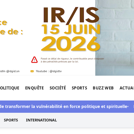
OLITIQUE
ENQUÊTE
SOCIÉTÉ
SPORTS
BUZZ WEB
ACTUA
tigation de l'Afrique.
sformer la vulnérabilité en force politique et spirituelle
L’art de
SPORTS
INTERNATIONAL