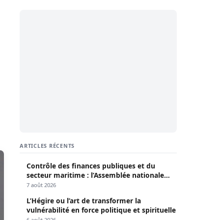
ARTICLES RÉCENTS
Contrôle des finances publiques et du
secteur maritime : l’Assemblée nationale
convoque une session extraordinaire
7 août 2026
L’Hégire ou l’art de transformer la
vulnérabilité en force politique et spirituelle
6 août 2026