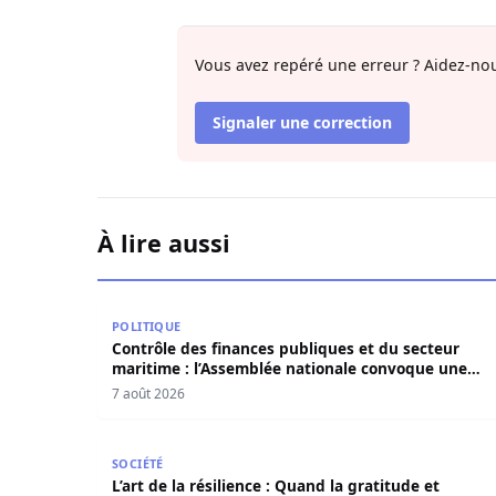
Vous avez repéré une erreur ? Aidez-nou
Signaler une correction
À lire aussi
Contrôle des finances publiques et du secteur 
POLITIQUE
Contrôle des finances publiques et du secteur
maritime : l’Assemblée nationale convoque une
session extraordinaire
7 août 2026
L’art de la résilience : Quand la gratitude et l’
SOCIÉTÉ
L’art de la résilience : Quand la gratitude et