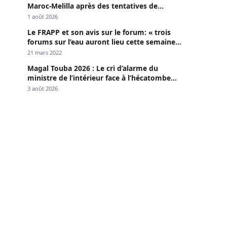
Maroc-Melilla après des tentatives de
passage
1 août 2026
Le FRAPP et son avis sur le forum: « trois
forums sur l’eau auront lieu cette semaine à
Dakar »
21 mars 2022
Magal Touba 2026 : Le cri d’alarme du
ministre de l’intérieur face à l’hécatombe
routière
3 août 2026