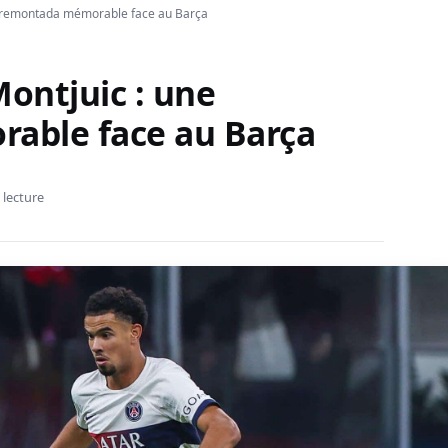
ne remontada mémorable face au Barça
Montjuic : une
able face au Barça
 lecture