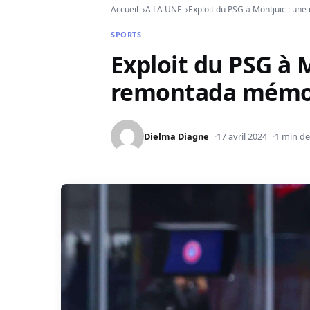
Accueil
A LA UNE
Exploit du PSG à Montjuic : u
SPORTS
Exploit du PSG à 
remontada mémor
Dielma Diagne
17 avril 2024
1 min de