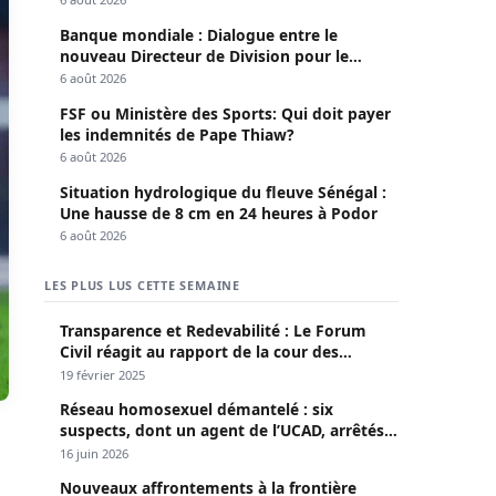
Banque mondiale : Dialogue entre le
nouveau Directeur de Division pour le
Sénégal et le Pr. Diomaye
6 août 2026
FSF ou Ministère des Sports: Qui doit payer
les indemnités de Pape Thiaw?
6 août 2026
Situation hydrologique du fleuve Sénégal :
Une hausse de 8 cm en 24 heures à Podor
6 août 2026
LES PLUS LUS CETTE SEMAINE
Transparence et Redevabilité : Le Forum
Civil réagit au rapport de la cour des
comptes
19 février 2025
Réseau homosexuel démantelé : six
suspects, dont un agent de l’UCAD, arrêtés à
Keur Massar ; l’un avoue avoir propagé le
16 juin 2026
VIH depuis 2018
Nouveaux affrontements à la frontière