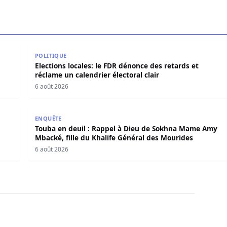
s indemnités de Pape Thiaw?
Elections locales: le FDR dénonce des retards et récl
POLITIQUE
Elections locales: le FDR dénonce des retards et
réclame un calendrier électoral clair
6 août 2026
un bilan positif du Magal
Touba en deuil : Rappel à Dieu de Sokhna Mame Amy
ENQUÊTE
Touba en deuil : Rappel à Dieu de Sokhna Mame Amy
Mbacké, fille du Khalife Général des Mourides
6 août 2026