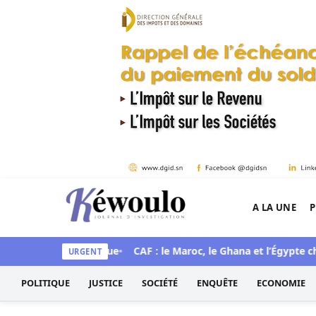
Aller au contenu
A LA UNE
P
Kéwoulo, le premier site d'information et d'inves
une mue historique
CAF : le Maroc, le Ghana et l’Égypte choisis
URGENT
POLITIQUE
JUSTICE
SOCIÉTÉ
ENQUÊTE
ECONOMIE