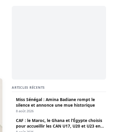
ARTICLES RÉCENTS
Miss Sénégal : Amina Badiane rompt le
silence et annonce une mue historique
8 août 2026
CAF : le Maroc, le Ghana et l’Égypte choisis
pour accueillir les CAN U17, U20 et U23 en
2027
8 août 2026