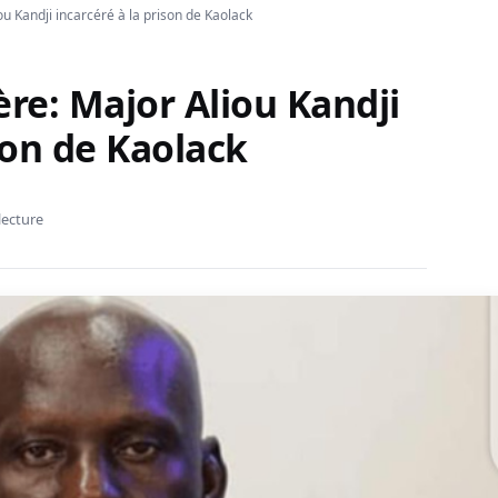
ou Kandji incarcéré à la prison de Kaolack
ère: Major Aliou Kandji
son de Kaolack
lecture