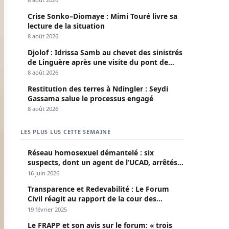
Crise Sonko–Diomaye : Mimi Touré livre sa
lecture de la situation
8 août 2026
Djolof : Idrissa Samb au chevet des sinistrés
de Linguère après une visite du pont de
Thylla
8 août 2026
Restitution des terres à Ndingler : Seydi
Gassama salue le processus engagé
8 août 2026
LES PLUS LUS CETTE SEMAINE
Réseau homosexuel démantelé : six
suspects, dont un agent de l’UCAD, arrêtés à
Keur Massar ; l’un avoue avoir propagé le
16 juin 2026
VIH depuis 2018
Transparence et Redevabilité : Le Forum
Civil réagit au rapport de la cour des
comptes
19 février 2025
Le FRAPP et son avis sur le forum: « trois