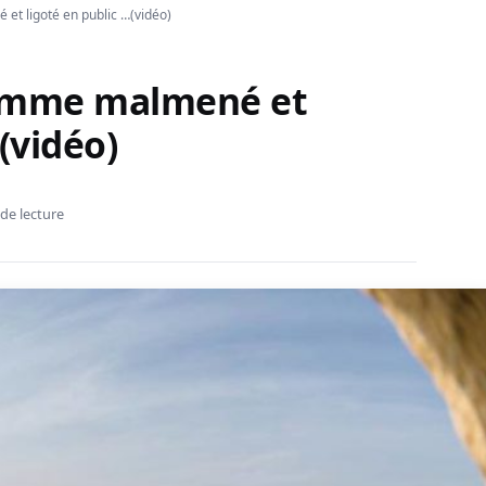
t ligoté en public …(vidéo)
homme malmené et
(vidéo)
de lecture