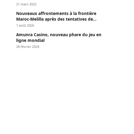
Dakar »
21 mars 2022
Nouveaux affrontements à la frontière
Maroc-Melilla après des tentatives de
passage
1 août 2026
Amunra Casino, nouveau phare du jeu en
ligne mondial
28 février 2024