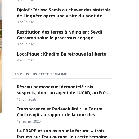
Djolof : Idrissa Samb au chevet des sinistrés
de Linguère après une visite du pont de
Thylla
8 août 2026
Restitution des terres à Ndingler : Seydi
Gassama salue le processus engagé
8 août 2026
Locafrique : Khadim Ba retrouve la liberté
8 août 2026
LES PLUS LUS CETTE SEMAINE
Réseau homosexuel démantelé : six
suspects, dont un agent de l’UCAD, arrêtés à
Keur Massar ; l’un avoue avoir propagé le
16 juin 2026
VIH depuis 2018
Transparence et Redevabilité : Le Forum
Civil réagit au rapport de la cour des
comptes
19 février 2025
Le FRAPP et son avis sur le forum: « trois
forums sur l’eau auront lieu cette semaine à