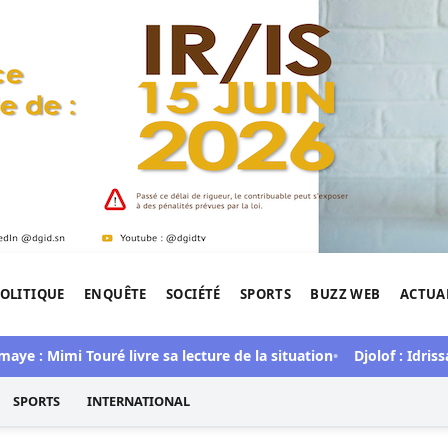
OLITIQUE
ENQUÊTE
SOCIÉTÉ
SPORTS
BUZZ WEB
ACTUA
tigation de l'Afrique.
Mimi Touré livre sa lecture de la situation
Djolof : Idrissa Sa
SPORTS
INTERNATIONAL