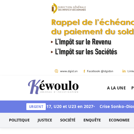
Aller au contenu
A LA UNE
P
Kéwoulo, le premier site d'information et d'inves
ccueillir les CAN U17, U20 et U23 en 2027
Crise Sonko–Diomaye : 
URGENT
POLITIQUE
JUSTICE
SOCIÉTÉ
ENQUÊTE
ECONOMIE