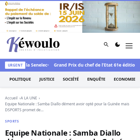
Aller au contenu
Rechercher
Men
Kéwoulo, le premier site d'information et d'investigation d
e face à la Senelec
Grand Prix du chef de l’Etat 61e édition : L
URGENT
POLITIQUE
JUSTICE
SOCIÉTÉ
ENQUÊTE
ECONOMIE
Accueil
A LA UNE
Equipe Nationale : Samba Diallo dément avoir opté pour la Guinée mais
DSPORTS promet de…
SPORTS
Equipe Nationale : Samba Diallo