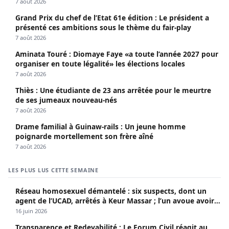
7 août 2026
Grand Prix du chef de l’Etat 61e édition : Le président a
présenté ces ambitions sous le thème du fair-play
7 août 2026
Aminata Touré : Diomaye Faye «a toute l’année 2027 pour
organiser en toute légalité» les élections locales
7 août 2026
Thiès : Une étudiante de 23 ans arrêtée pour le meurtre
de ses jumeaux nouveau-nés
7 août 2026
Drame familial à Guinaw-rails : Un jeune homme
poignarde mortellement son frère aîné
7 août 2026
LES PLUS LUS CETTE SEMAINE
Réseau homosexuel démantelé : six suspects, dont un
agent de l’UCAD, arrêtés à Keur Massar ; l’un avoue avoir
propagé le VIH depuis 2018
16 juin 2026
Transparence et Redevabilité : Le Forum Civil réagit au