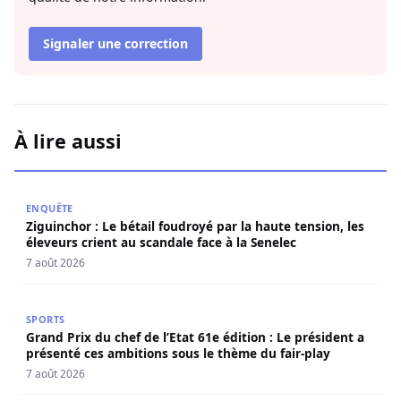
Signaler une correction
À lire aussi
Ziguinchor : Le bétail foudroyé par la haute tension, les é
ENQUÊTE
Ziguinchor : Le bétail foudroyé par la haute tension, les
éleveurs crient au scandale face à la Senelec
7 août 2026
Grand Prix du chef de l’Etat 61e édition : Le président a 
SPORTS
Grand Prix du chef de l’Etat 61e édition : Le président a
présenté ces ambitions sous le thème du fair-play
7 août 2026