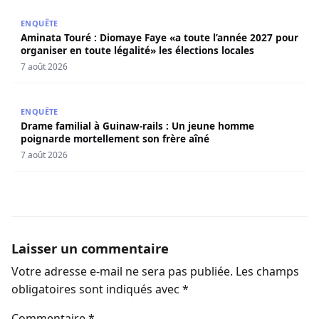
Aminata Touré : Diomaye Faye «a toute l’année 2027 pour o
ENQUÊTE
Aminata Touré : Diomaye Faye «a toute l’année 2027 pour
organiser en toute légalité» les élections locales
7 août 2026
Drame familial à Guinaw-rails : Un jeune homme poignar
ENQUÊTE
Drame familial à Guinaw-rails : Un jeune homme
poignarde mortellement son frère aîné
7 août 2026
Laisser un commentaire
Votre adresse e-mail ne sera pas publiée.
Les champs
obligatoires sont indiqués avec
*
Commentaire
*