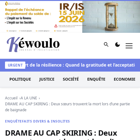
Aller au contenu
Rechercher
Men
Kéwoulo, le premier site d'information et d'investigation d
elle
L’art de la résilience : Quand la gratitude et l’acceptation 
URGENT
POLITIQUE
JUSTICE
SOCIÉTÉ
ENQUÊTE
ECONOMIE
Accueil
A LA UNE
DRAME AU CAP SKIRING : Deux sœurs trouvent la mort lors d’une partie
de baignade
ENQUÊTE
FAITS DIVERS & INSOLITES
DRAME AU CAP SKIRING : Deux