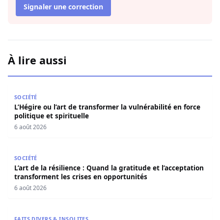
Signaler une correction
À lire aussi
L’Hégire ou l’art de transformer la vulnérabilité en force po
SOCIÉTÉ
L’Hégire ou l’art de transformer la vulnérabilité en force
politique et spirituelle
6 août 2026
L’art de la résilience : Quand la gratitude et l’acceptatio
SOCIÉTÉ
L’art de la résilience : Quand la gratitude et l’acceptation
transforment les crises en opportunités
6 août 2026
Contentieux à Aby’s Garden : Des soupçons sur 420 milli
FAITS DIVERS & INSOLITES