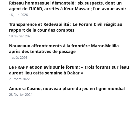
Réseau homosexuel démantelé : six suspects, dont un
agent de l’UCAD, arrêtés à Keur Massar ; l’un avoue avoir
propagé le VIH depuis 2018
16 juin 2026
Transparence et Redevabilité : Le Forum Civil réagit au
rapport de la cour des comptes
19 février 2025
Nouveaux affrontements à la frontière Maroc-Melilla
après des tentatives de passage
1 août 2026
Le FRAPP et son avis sur le forum: « trois forums sur l’eau
auront lieu cette semaine à Dakar »
21 mars 2022
Amunra Casino, nouveau phare du jeu en ligne mondial
28 février 2024