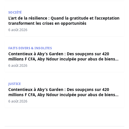
L’art de la résilience : Quand la gratitude et l’acceptatio
SOCIÉTÉ
L’art de la résilience : Quand la gratitude et l’acceptation
transforment les crises en opportunités
6 août 2026
Contentieux à Aby’s Garden : Des soupçons sur 420 milli
FAITS DIVERS & INSOLITES
Contentieux à Aby’s Garden : Des soupçons sur 420
millions F CFA, Aby Ndour inculpée pour abus de biens
sociaux
6 août 2026
Contentieux à Aby’s Garden : Des soupçons sur 420 milli
JUSTICE
Contentieux à Aby’s Garden : Des soupçons sur 420
millions F CFA, Aby Ndour inculpée pour abus de biens
sociaux
6 août 2026