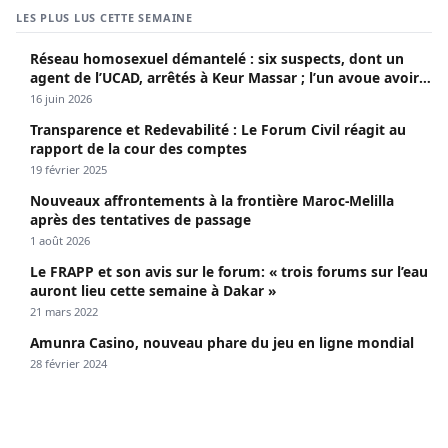
LES PLUS LUS CETTE SEMAINE
Réseau homosexuel démantelé : six suspects, dont un
agent de l’UCAD, arrêtés à Keur Massar ; l’un avoue avoir
propagé le VIH depuis 2018
16 juin 2026
Transparence et Redevabilité : Le Forum Civil réagit au
rapport de la cour des comptes
19 février 2025
Nouveaux affrontements à la frontière Maroc-Melilla
après des tentatives de passage
1 août 2026
Le FRAPP et son avis sur le forum: « trois forums sur l’eau
auront lieu cette semaine à Dakar »
21 mars 2022
Amunra Casino, nouveau phare du jeu en ligne mondial
28 février 2024