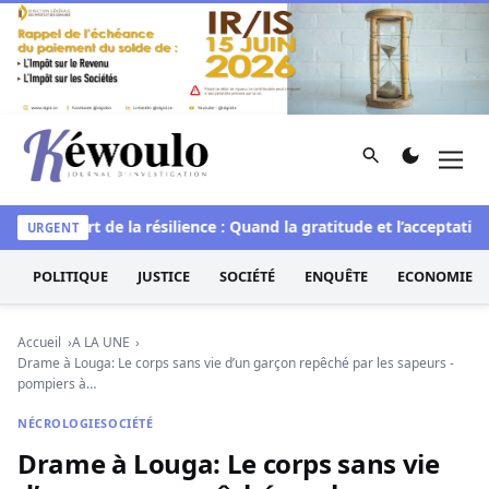
Aller au contenu
Rechercher
Men
Kéwoulo, le premier site d'information et d'investigation d
elle
L’art de la résilience : Quand la gratitude et l’acceptation 
URGENT
POLITIQUE
JUSTICE
SOCIÉTÉ
ENQUÊTE
ECONOMIE
Accueil
A LA UNE
Drame à Louga: Le corps sans vie d’un garçon repêché par les sapeurs -
pompiers à…
NÉCROLOGIE
SOCIÉTÉ
Drame à Louga: Le corps sans vie