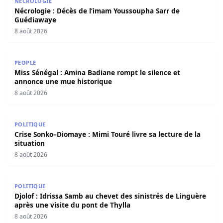
NÉCROLOGIE
Nécrologie : Décès de l’imam Youssoupha Sarr de
Guédiawaye
8 août 2026
Miss Sénégal : Amina Badiane rompt le silence et annon
PEOPLE
Miss Sénégal : Amina Badiane rompt le silence et
annonce une mue historique
8 août 2026
Crise Sonko–Diomaye : Mimi Touré livre sa lecture de la s
POLITIQUE
Crise Sonko–Diomaye : Mimi Touré livre sa lecture de la
situation
8 août 2026
Djolof : Idrissa Samb au chevet des sinistrés de Linguère 
POLITIQUE
Djolof : Idrissa Samb au chevet des sinistrés de Linguère
après une visite du pont de Thylla
8 août 2026