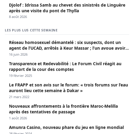
Djolof : Idrissa Samb au chevet des sinistrés de Linguère
après une visite du pont de Thylla
8 août 2026
LES PLUS LUS CETTE SEMAINE
Réseau homosexuel démantelé : six suspects, dont un
agent de l’UCAD, arrêtés à Keur Massar ; l’un avoue avoir
propagé le VIH depuis 2018
16 juin 2026
Transparence et Redevabilité : Le Forum Civil réagit au
rapport de la cour des comptes
19 février 2025
Le FRAPP et son avis sur le forum: « trois forums sur l’eau
auront lieu cette semaine à Dakar »
21 mars 2022
Nouveaux affrontements à la frontière Maroc-Melilla
après des tentatives de passage
1 août 2026
Amunra Casino, nouveau phare du jeu en ligne mondial
28 février 2024