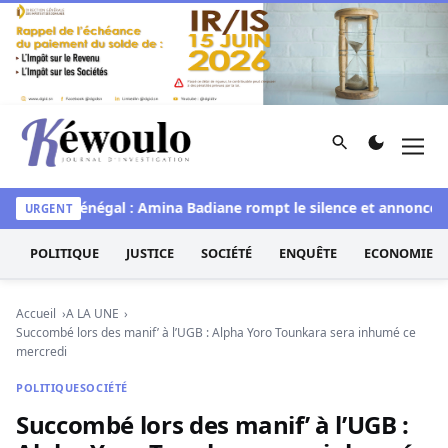
Aller au contenu
Rechercher
Men
Kéwoulo, le premier site d'information et d'investigation d
Miss Sénégal : Amina Badiane rompt le silence et annonce un
URGENT
POLITIQUE
JUSTICE
SOCIÉTÉ
ENQUÊTE
ECONOMIE
Accueil
A LA UNE
Succombé lors des manif’ à l’UGB : Alpha Yoro Tounkara sera inhumé ce
mercredi
POLITIQUE
SOCIÉTÉ
Succombé lors des manif’ à l’UGB :