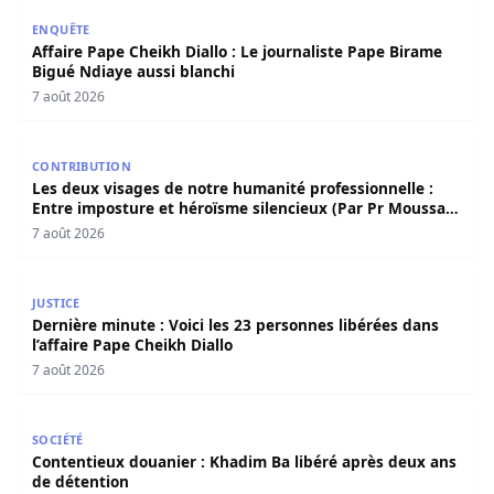
Affaire Pape Cheikh Diallo : Le journaliste Pape Birame B
ENQUÊTE
Affaire Pape Cheikh Diallo : Le journaliste Pape Birame
Bigué Ndiaye aussi blanchi
7 août 2026
Les deux visages de notre humanité professionnelle : Ent
CONTRIBUTION
Les deux visages de notre humanité professionnelle :
Entre imposture et héroïsme silencieux (Par Pr Moussa
Seydi)
7 août 2026
Dernière minute : Voici les 23 personnes libérées dans l’a
JUSTICE
Dernière minute : Voici les 23 personnes libérées dans
l’affaire Pape Cheikh Diallo
7 août 2026
Contentieux douanier : Khadim Ba libéré après deux ans 
SOCIÉTÉ
Contentieux douanier : Khadim Ba libéré après deux ans
de détention