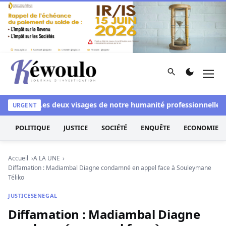
Aller au contenu
Rechercher
Men
Kéwoulo, le premier site d'information et d'investigation d
anchi
Les deux visages de notre humanité professionnelle : Ent
URGENT
POLITIQUE
JUSTICE
SOCIÉTÉ
ENQUÊTE
ECONOMIE
Accueil
A LA UNE
Diffamation : Madiambal Diagne condamné en appel face à Souleymane
Téliko
JUSTICE
SENEGAL
Diffamation : Madiambal Diagne