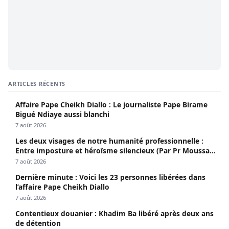
ARTICLES RÉCENTS
Affaire Pape Cheikh Diallo : Le journaliste Pape Birame
Bigué Ndiaye aussi blanchi
7 août 2026
Les deux visages de notre humanité professionnelle :
Entre imposture et héroïsme silencieux (Par Pr Moussa
Seydi)
7 août 2026
Dernière minute : Voici les 23 personnes libérées dans
l’affaire Pape Cheikh Diallo
7 août 2026
Contentieux douanier : Khadim Ba libéré après deux ans
de détention