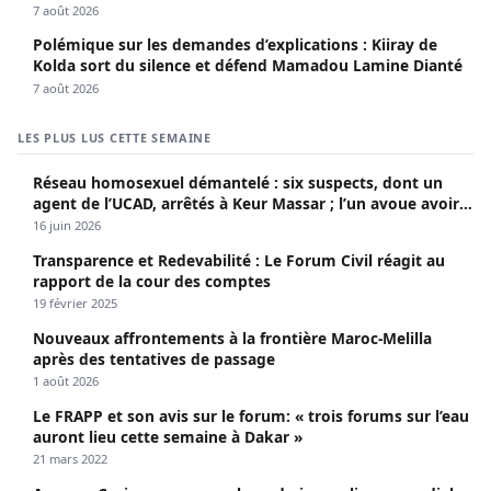
7 août 2026
Polémique sur les demandes d’explications : Kiiray de
Kolda sort du silence et défend Mamadou Lamine Dianté
7 août 2026
LES PLUS LUS CETTE SEMAINE
Réseau homosexuel démantelé : six suspects, dont un
agent de l’UCAD, arrêtés à Keur Massar ; l’un avoue avoir
propagé le VIH depuis 2018
16 juin 2026
Transparence et Redevabilité : Le Forum Civil réagit au
rapport de la cour des comptes
19 février 2025
Nouveaux affrontements à la frontière Maroc-Melilla
après des tentatives de passage
1 août 2026
Le FRAPP et son avis sur le forum: « trois forums sur l’eau
auront lieu cette semaine à Dakar »
21 mars 2022