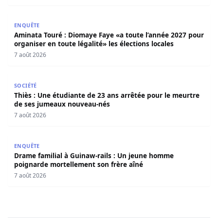
Aminata Touré : Diomaye Faye «a toute l’année 2027 pour o
ENQUÊTE
Aminata Touré : Diomaye Faye «a toute l’année 2027 pour
organiser en toute légalité» les élections locales
7 août 2026
Thiès : Une étudiante de 23 ans arrêtée pour le meurtre
SOCIÉTÉ
Thiès : Une étudiante de 23 ans arrêtée pour le meurtre
de ses jumeaux nouveau-nés
7 août 2026
Drame familial à Guinaw-rails : Un jeune homme poignar
ENQUÊTE
Drame familial à Guinaw-rails : Un jeune homme
poignarde mortellement son frère aîné
7 août 2026