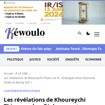
Aller au contenu
Rechercher
Men
Kéwoulo, le premier site d'information et d'investigation d
s sous le thème du fair-play
Aminata Touré : Diomaye Faye «a to
URGENT
POLITIQUE
JUSTICE
SOCIÉTÉ
ENQUÊTE
ECONOMIE
Accueil
A LA UNE
Les révélations de Khoureychi Thiam sur le »Dialogue entre Ousmane
Sonko et Macky Sall »
CONTRIBUTION
POLITIQUE
Les révélations de Khoureychi