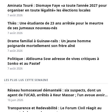
Aminata Touré : Diomaye Faye «a toute l’année 2027 pour
organiser en toute légalité» les élections locales
7 août 2026
Thiès : Une étudiante de 23 ans arrêtée pour le meurtre
de ses jumeaux nouveau-nés
7 août 2026
Drame familial à Guinaw-rails : Un jeune homme
poignarde mortellement son frère aîné
7 août 2026
Politique : Aldiouma Sow adresse de vives critiques à
Sonko et au Pastef
7 août 2026
LES PLUS LUS CETTE SEMAINE
Réseau homosexuel démantelé : six suspects, dont un
agent de l’UCAD, arrêtés à Keur Massar ; l’un avoue avoir
propagé le VIH depuis 2018
16 juin 2026
Transparence et Redevabilité : Le Forum Civil réagit au