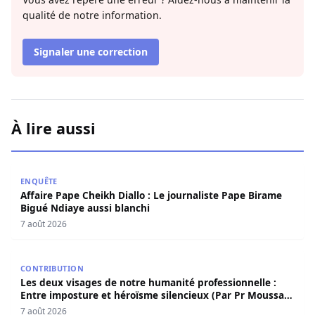
qualité de notre information.
Signaler une correction
À lire aussi
Affaire Pape Cheikh Diallo : Le journaliste Pape Birame B
ENQUÊTE
Affaire Pape Cheikh Diallo : Le journaliste Pape Birame
Bigué Ndiaye aussi blanchi
7 août 2026
Les deux visages de notre humanité professionnelle : Ent
CONTRIBUTION
Les deux visages de notre humanité professionnelle :
Entre imposture et héroïsme silencieux (Par Pr Moussa
Seydi)
7 août 2026