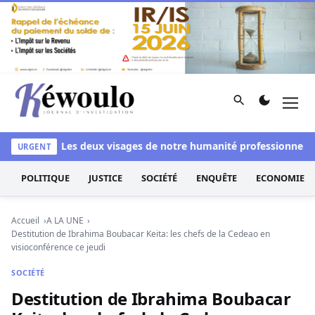
Aller au contenu
Rechercher
Men
Kéwoulo, le premier site d'information et d'investigation d
blanchi
Les deux visages de notre humanité professionnelle : E
URGENT
POLITIQUE
JUSTICE
SOCIÉTÉ
ENQUÊTE
ECONOMIE
Accueil
A LA UNE
Destitution de Ibrahima Boubacar Keita: les chefs de la Cedeao en
visioconférence ce jeudi
SOCIÉTÉ
Destitution de Ibrahima Boubacar