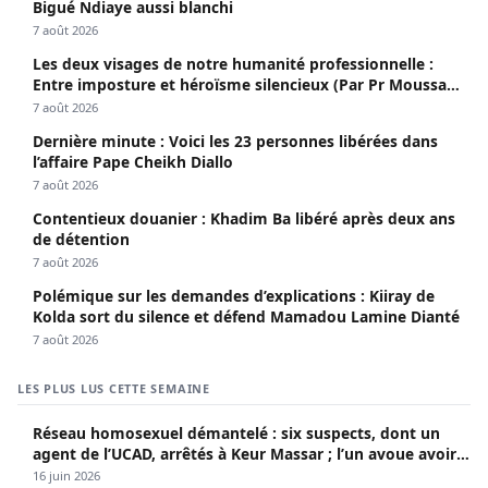
Bigué Ndiaye aussi blanchi
7 août 2026
Les deux visages de notre humanité professionnelle :
Entre imposture et héroïsme silencieux (Par Pr Moussa
Seydi)
7 août 2026
Dernière minute : Voici les 23 personnes libérées dans
l’affaire Pape Cheikh Diallo
7 août 2026
Contentieux douanier : Khadim Ba libéré après deux ans
de détention
7 août 2026
Polémique sur les demandes d’explications : Kiiray de
Kolda sort du silence et défend Mamadou Lamine Dianté
7 août 2026
LES PLUS LUS CETTE SEMAINE
Réseau homosexuel démantelé : six suspects, dont un
agent de l’UCAD, arrêtés à Keur Massar ; l’un avoue avoir
propagé le VIH depuis 2018
16 juin 2026