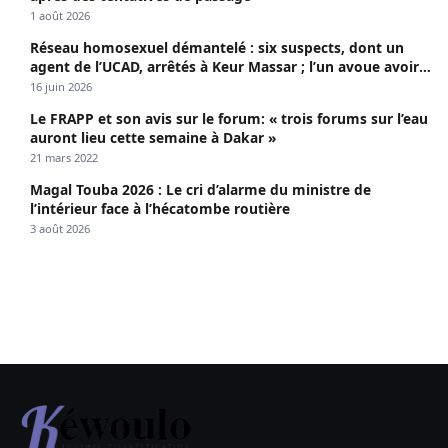
1 août 2026
Réseau homosexuel démantelé : six suspects, dont un
agent de l’UCAD, arrêtés à Keur Massar ; l’un avoue avoir
propagé le VIH depuis 2018
16 juin 2026
Le FRAPP et son avis sur le forum: « trois forums sur l’eau
auront lieu cette semaine à Dakar »
21 mars 2022
Magal Touba 2026 : Le cri d’alarme du ministre de
l’intérieur face à l’hécatombe routière
3 août 2026