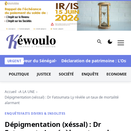
Aller au contenu
Rechercher
Men
Kéwoulo, le premier site d'information et d'investigation d
CFA en faveur du Sénégal
Déclaration de patrimoine : L’Osidea 
URGENT
POLITIQUE
JUSTICE
SOCIÉTÉ
ENQUÊTE
ECONOMIE
Accueil
A LA UNE
Dépigmentation (xéssal) : Dr Fatoumata Ly révèle un taux de mortalité
alarmant
ENQUÊTE
FAITS DIVERS & INSOLITES
Dépigmentation (xéssal) : Dr