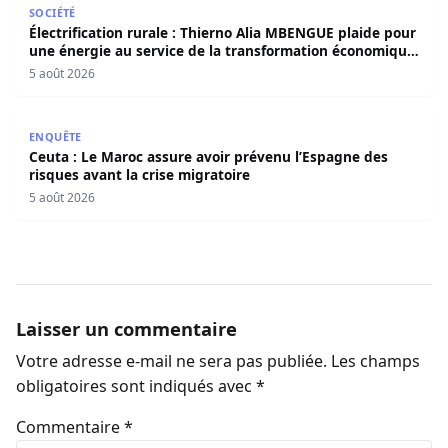
SOCIÉTÉ
Électrification rurale : Thierno Alia MBENGUE plaide pour
une énergie au service de la transformation économique
et sociale du Sénégal
5 août 2026
Ceuta : Le Maroc assure avoir prévenu l’Espagne des risqu
ENQUÊTE
Ceuta : Le Maroc assure avoir prévenu l’Espagne des
risques avant la crise migratoire
5 août 2026
Laisser un commentaire
Votre adresse e-mail ne sera pas publiée.
Les champs
obligatoires sont indiqués avec
*
Commentaire
*