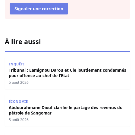
Signaler une correction
À lire aussi
Tribunal : Lamignou Darou et Cie lourdement condamnés p
ENQUÊTE
Tribunal : Lamignou Darou et Cie lourdement condamnés
pour offense au chef de l’Etat
5 août 2026
Abdourahmane Diouf clarifie le partage des revenus du
ÉCONOMIE
Abdourahmane Diouf clarifie le partage des revenus du
pétrole de Sangomar
5 août 2026
Électrification rurale : Thierno Alia MBENGUE plaide pou