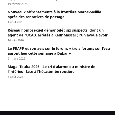
19 février 2025
Nouveaux affrontements à la frontière Maroc-Melilla
après des tentatives de passage
1 août 2026
Réseau homosexuel démantelé : six suspects, dont un
agent de l’UCAD, arrêtés à Keur Massar ; l’un avoue avoir
propagé le VIH depuis 2018
16 juin 2026
Le FRAPP et son avis sur le forum: « trois forums sur l’eau
auront lieu cette semaine à Dakar »
21 mars 2022
Magal Touba 2026 : Le cri d’alarme du ministre de
l’intérieur face à l’hécatombe routière
3 août 2026