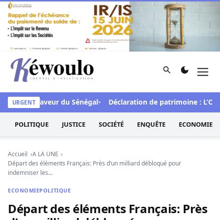
Aller au contenu
Rechercher
Men
Kéwoulo, le premier site d'information et d'investigation d
FCFA en faveur du Sénégal
Déclaration de patrimoine : L’Oside
URGENT
POLITIQUE
JUSTICE
SOCIÉTÉ
ENQUÊTE
ECONOMIE
Accueil
A LA UNE
Départ des éléments Français: Près d’un milliard débloqué pour
indemniser les…
ECONOMIE
POLITIQUE
Départ des éléments Français: Près