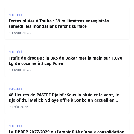
Fortes pluies à Touba : 39 millimètres enregistrés samedi
SOCIÉTÉ
Fortes pluies à Touba : 39 millimètres enregistrés
samedi, les inondations refont surface
10 août 2026
Trafic de drogue : la BRS de Dakar met la main sur 1,070 
SOCIÉTÉ
Trafic de drogue : la BRS de Dakar met la main sur 1,070
kg de cocaïne à Sicap Foire
10 août 2026
48 Heures de PASTEF Djolof : Sous la pluie et le vent, le 
SOCIÉTÉ
48 Heures de PASTEF Djolof : Sous la pluie et le vent, le
Djolof d’El Malick Ndiaye offre à Sonko un accueil en
apothéose
9 août 2026
Le DPBEP 2027-2029 ou l’ambigüité d’une « consolidation s
SOCIÉTÉ
Le DPBEP 2027-2029 ou l’ambigüité d’une « consolidation