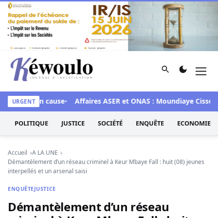
Aller au contenu
Rechercher
Men
Kéwoulo, le premier site d'information et d'investigation d
 28 mis en cause
Affaires ASER et ONAS : Moundiaye Cissé plai
URGENT
POLITIQUE
JUSTICE
SOCIÉTÉ
ENQUÊTE
ECONOMIE
Accueil
A LA UNE
Démantèlement d’un réseau criminel à Keur Mbaye Fall : huit (08) jeunes
interpellés et un arsenal saisi
ENQUÊTE
JUSTICE
Démantèlement d’un réseau