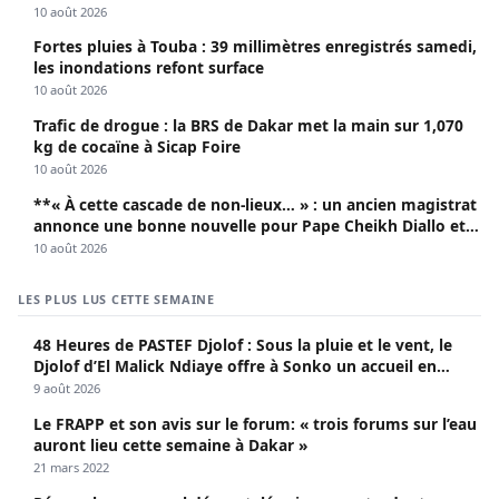
10 août 2026
Fortes pluies à Touba : 39 millimètres enregistrés samedi,
les inondations refont surface
10 août 2026
Trafic de drogue : la BRS de Dakar met la main sur 1,070
kg de cocaïne à Sicap Foire
10 août 2026
**« À cette cascade de non-lieux… » : un ancien magistrat
annonce une bonne nouvelle pour Pape Cheikh Diallo et
Cie**
10 août 2026
LES PLUS LUS CETTE SEMAINE
48 Heures de PASTEF Djolof : Sous la pluie et le vent, le
Djolof d’El Malick Ndiaye offre à Sonko un accueil en
apothéose
9 août 2026
Le FRAPP et son avis sur le forum: « trois forums sur l’eau
auront lieu cette semaine à Dakar »
21 mars 2022