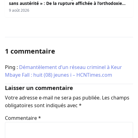
sans austérité » : De la rupture affichée à l’orthodoxie
budgétaire, une analyse critique de la trajectoire
9 août 2026
économique sénégalaise (Par Dr. Seydina Oumar Seye)
1 commentaire
Ping :
Démantèlement d’un réseau criminel à Keur
Mbaye Fall : huit (08) jeunes i – HCNTimes.com
Laisser un commentaire
Votre adresse e-mail ne sera pas publiée.
Les champs
obligatoires sont indiqués avec
*
Commentaire
*