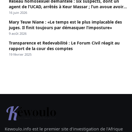
Réseau homosexuel démantelé : six suspects, dont un
agent de l’UCAD, arrêtés à Keur Massar ; l’un avoue avoir
propagé le VIH depuis 2018
16 juin 2026
Mary Teuw Niane : «Le temps est le plus implacable des
juges. Il finit toujours par démasquer l’imposture»
9 août 2026
Transparence et Redevabilité : Le Forum Civil réagit au
rapport de la cour des comptes
19 février 2025
Kewoulo.info est le premier site d'investigation de l'Afrique