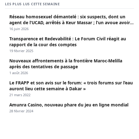
LES PLUS LUS CETTE SEMAINE
Réseau homosexuel démantelé : six suspects, dont un
agent de l’UCAD, arrêtés à Keur Massar ; l’un avoue avoir
propagé le VIH depuis 2018
16 juin 2026
Transparence et Redevabilité : Le Forum Civil réagit au
rapport de la cour des comptes
19 février 2025
Nouveaux affrontements à la frontière Maroc-Melilla
après des tentatives de passage
1 août 2026
Le FRAPP et son avis sur le forum: « trois forums sur l’eau
auront lieu cette semaine à Dakar »
21 mars 2022
Amunra Casino, nouveau phare du jeu en ligne mondial
28 février 2024