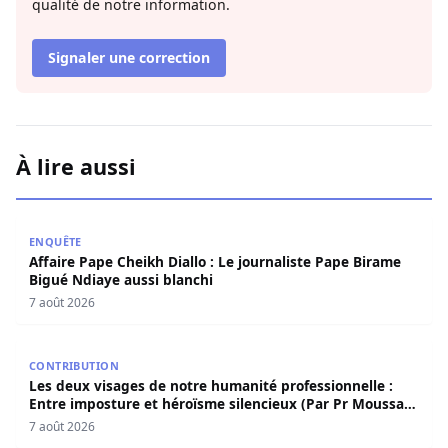
qualité de notre information.
Signaler une correction
À lire aussi
Affaire Pape Cheikh Diallo : Le journaliste Pape Birame B
ENQUÊTE
Affaire Pape Cheikh Diallo : Le journaliste Pape Birame
Bigué Ndiaye aussi blanchi
7 août 2026
Les deux visages de notre humanité professionnelle : Ent
CONTRIBUTION
Les deux visages de notre humanité professionnelle :
Entre imposture et héroïsme silencieux (Par Pr Moussa
Seydi)
7 août 2026