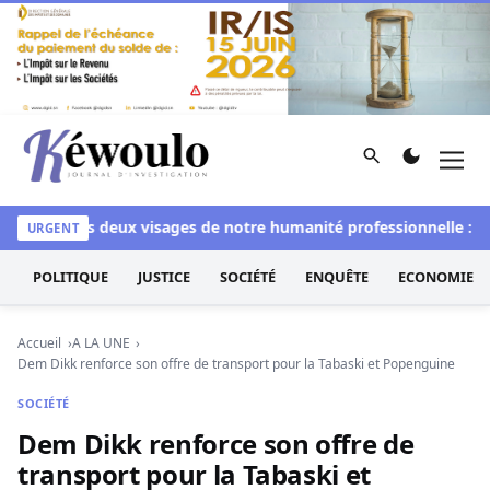
Aller au contenu
Rechercher
Men
Kéwoulo, le premier site d'information et d'investigation d
chi
Les deux visages de notre humanité professionnelle : Entre
URGENT
POLITIQUE
JUSTICE
SOCIÉTÉ
ENQUÊTE
ECONOMIE
Accueil
A LA UNE
Dem Dikk renforce son offre de transport pour la Tabaski et Popenguine
SOCIÉTÉ
Dem Dikk renforce son offre de
transport pour la Tabaski et