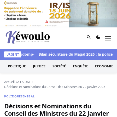
Aller au contenu
Rechercher
Men
Kéwoulo, le premier site d'information et d'investigation d
udi à Goudomp
Bilan sécuritaire du Magal 2026 : la police a sai
URGENT
POLITIQUE
JUSTICE
SOCIÉTÉ
ENQUÊTE
ECONOMIE
Accueil
A LA UNE
Décisions et Nominations du Conseil des Ministres du 22 Janvier 2025
POLITIQUE
SENEGAL
Décisions et Nominations du
Conseil des Ministres du 22 Janvier