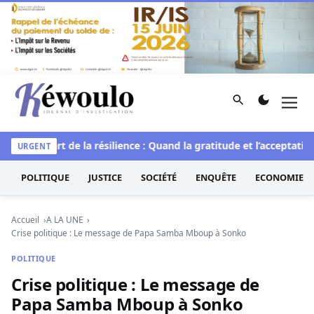
Aller au contenu
Rechercher
Men
Kéwoulo, le premier site d'information et d'investigation d
uelle
L’art de la résilience : Quand la gratitude et l’acceptation
URGENT
POLITIQUE
JUSTICE
SOCIÉTÉ
ENQUÊTE
ECONOMIE
Accueil
A LA UNE
Crise politique : Le message de Papa Samba Mboup à Sonko
POLITIQUE
Crise politique : Le message de
Papa Samba Mboup à Sonko