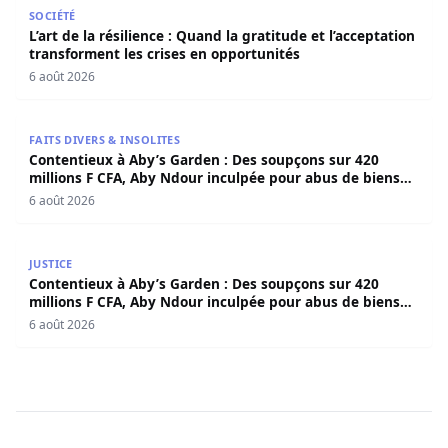
L’art de la résilience : Quand la gratitude et l’acceptatio
SOCIÉTÉ
L’art de la résilience : Quand la gratitude et l’acceptation
transforment les crises en opportunités
6 août 2026
Contentieux à Aby’s Garden : Des soupçons sur 420 milli
FAITS DIVERS & INSOLITES
Contentieux à Aby’s Garden : Des soupçons sur 420
millions F CFA, Aby Ndour inculpée pour abus de biens
sociaux
6 août 2026
Contentieux à Aby’s Garden : Des soupçons sur 420 milli
JUSTICE
Contentieux à Aby’s Garden : Des soupçons sur 420
millions F CFA, Aby Ndour inculpée pour abus de biens
sociaux
6 août 2026