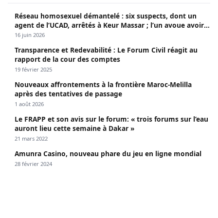
Réseau homosexuel démantelé : six suspects, dont un
agent de l’UCAD, arrêtés à Keur Massar ; l’un avoue avoir
propagé le VIH depuis 2018
16 juin 2026
Transparence et Redevabilité : Le Forum Civil réagit au
rapport de la cour des comptes
19 février 2025
Nouveaux affrontements à la frontière Maroc-Melilla
après des tentatives de passage
1 août 2026
Le FRAPP et son avis sur le forum: « trois forums sur l’eau
auront lieu cette semaine à Dakar »
21 mars 2022
Amunra Casino, nouveau phare du jeu en ligne mondial
28 février 2024