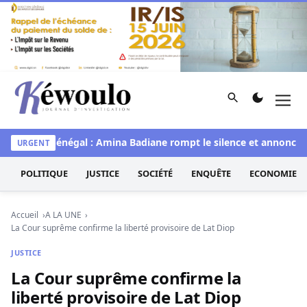
Aller au contenu
Rechercher
Men
Kéwoulo, le premier site d'information et d'investigation d
e
Miss Sénégal : Amina Badiane rompt le silence et annonce un
URGENT
POLITIQUE
JUSTICE
SOCIÉTÉ
ENQUÊTE
ECONOMIE
Accueil
A LA UNE
La Cour suprême confirme la liberté provisoire de Lat Diop
JUSTICE
La Cour suprême confirme la
liberté provisoire de Lat Diop