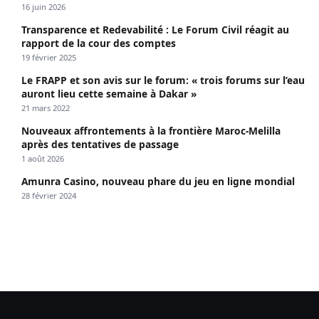
propagé le VIH depuis 2018
16 juin 2026
Transparence et Redevabilité : Le Forum Civil réagit au
rapport de la cour des comptes
19 février 2025
Le FRAPP et son avis sur le forum: « trois forums sur l’eau
auront lieu cette semaine à Dakar »
21 mars 2022
Nouveaux affrontements à la frontière Maroc-Melilla
après des tentatives de passage
1 août 2026
Amunra Casino, nouveau phare du jeu en ligne mondial
28 février 2024