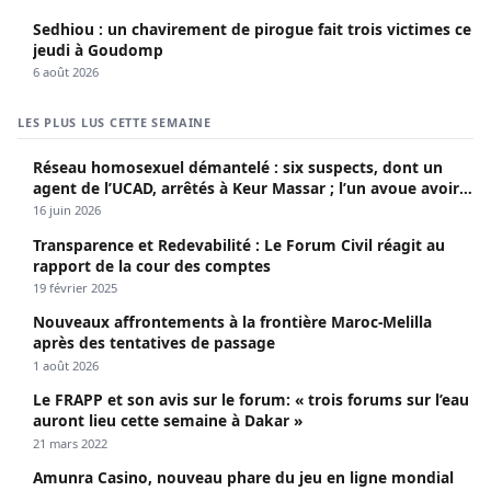
Sedhiou : un chavirement de pirogue fait trois victimes ce
jeudi à Goudomp
6 août 2026
LES PLUS LUS CETTE SEMAINE
Réseau homosexuel démantelé : six suspects, dont un
agent de l’UCAD, arrêtés à Keur Massar ; l’un avoue avoir
propagé le VIH depuis 2018
16 juin 2026
Transparence et Redevabilité : Le Forum Civil réagit au
rapport de la cour des comptes
19 février 2025
Nouveaux affrontements à la frontière Maroc-Melilla
après des tentatives de passage
1 août 2026
Le FRAPP et son avis sur le forum: « trois forums sur l’eau
auront lieu cette semaine à Dakar »
21 mars 2022
Amunra Casino, nouveau phare du jeu en ligne mondial