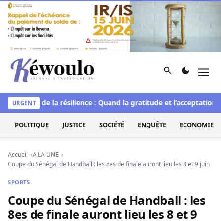
Aller au contenu
Rechercher
Men
Kéwoulo, le premier site d'information et d'investigation d
le
L’art de la résilience : Quand la gratitude et l’acceptation t
URGENT
POLITIQUE
JUSTICE
SOCIÉTÉ
ENQUÊTE
ECONOMIE
Accueil
A LA UNE
Coupe du Sénégal de Handball : les 8es de finale auront lieu les 8 et 9 juin
SPORTS
Coupe du Sénégal de Handball : les
8es de finale auront lieu les 8 et 9