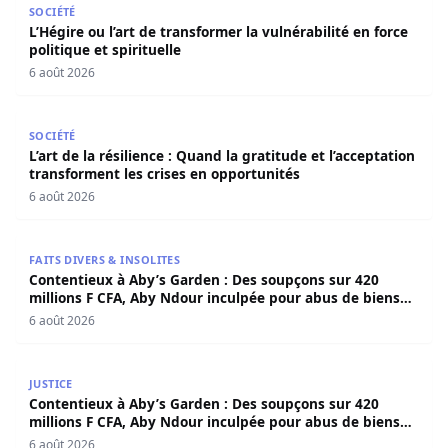
SOCIÉTÉ
L’Hégire ou l’art de transformer la vulnérabilité en force
politique et spirituelle
6 août 2026
L’art de la résilience : Quand la gratitude et l’acceptatio
SOCIÉTÉ
L’art de la résilience : Quand la gratitude et l’acceptation
transforment les crises en opportunités
6 août 2026
Contentieux à Aby’s Garden : Des soupçons sur 420 milli
FAITS DIVERS & INSOLITES
Contentieux à Aby’s Garden : Des soupçons sur 420
millions F CFA, Aby Ndour inculpée pour abus de biens
sociaux
6 août 2026
Contentieux à Aby’s Garden : Des soupçons sur 420 milli
JUSTICE
Contentieux à Aby’s Garden : Des soupçons sur 420
millions F CFA, Aby Ndour inculpée pour abus de biens
sociaux
6 août 2026