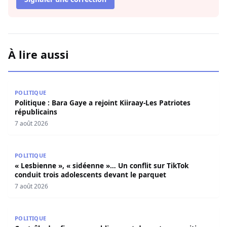
À lire aussi
Politique : Bara Gaye a rejoint Kiiraay-Les Patriotes répub
POLITIQUE
Politique : Bara Gaye a rejoint Kiiraay-Les Patriotes
républicains
7 août 2026
« Lesbienne », « sidéenne »… Un conflit sur TikTok condui
POLITIQUE
« Lesbienne », « sidéenne »… Un conflit sur TikTok
conduit trois adolescents devant le parquet
7 août 2026
Contrôle des finances publiques et du secteur maritime 
POLITIQUE