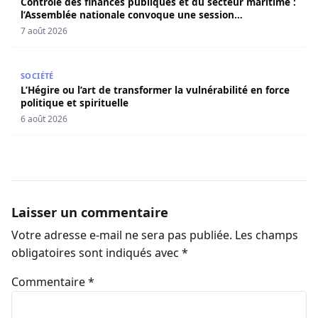
Contrôle des finances publiques et du secteur maritime :
l’Assemblée nationale convoque une session
extraordinaire
7 août 2026
L’Hégire ou l’art de transformer la vulnérabilité en force po
SOCIÉTÉ
L’Hégire ou l’art de transformer la vulnérabilité en force
politique et spirituelle
6 août 2026
Laisser un commentaire
Votre adresse e-mail ne sera pas publiée.
Les champs
obligatoires sont indiqués avec
*
Commentaire
*