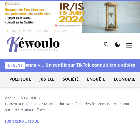
Aller au contenu
Rechercher
Men
Kéwoulo, le premier site d'information et d'investigation d
», « sidéenne »… Un conflit sur TikTok conduit trois adolescents
URGENT
POLITIQUE
JUSTICE
SOCIÉTÉ
ENQUÊTE
ECONOMIE
Accueil
A LA UNE
Convocation à la DIC : Mobilisation sans faille des femmes de l’APR pour
soutenir Mansour Faye
JUSTICE
POLITIQUE