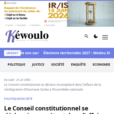
Aller au contenu
Rechercher
Men
Kéwoulo, le premier site d'information et d'investigation d
maré vide son sac
Élections territoriales 2027 : Modou Diagn
URGENT
POLITIQUE
JUSTICE
SOCIÉTÉ
ENQUÊTE
ECONOMIE
Accueil
A LA UNE
Le Conseil constitutionnel se déclare incompétent dans l’affaire de la
réintégration d’Ousmane Sonko à l’Assemblée nationale
POLITIQUE
SOCIÉTÉ
Le Conseil constitutionnel se