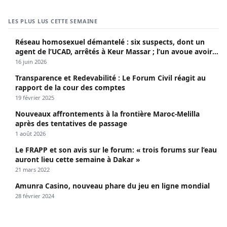
LES PLUS LUS CETTE SEMAINE
Réseau homosexuel démantelé : six suspects, dont un
agent de l’UCAD, arrêtés à Keur Massar ; l’un avoue avoir
propagé le VIH depuis 2018
16 juin 2026
Transparence et Redevabilité : Le Forum Civil réagit au
rapport de la cour des comptes
19 février 2025
Nouveaux affrontements à la frontière Maroc-Melilla
après des tentatives de passage
1 août 2026
Le FRAPP et son avis sur le forum: « trois forums sur l’eau
auront lieu cette semaine à Dakar »
21 mars 2022
Amunra Casino, nouveau phare du jeu en ligne mondial
28 février 2024