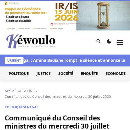
Aller au contenu
Rechercher
Men
Kéwoulo, le premier site d'information et d'investigation d
ss Sénégal : Amina Badiane rompt le silence et annonce une mue
URGENT
POLITIQUE
JUSTICE
SOCIÉTÉ
ENQUÊTE
ECONOMIE
Accueil
A LA UNE
Communiqué du Conseil des ministres du mercredi 30 juillet 2025
POLITIQUE
SENEGAL
Communiqué du Conseil des
ministres du mercredi 30 juillet