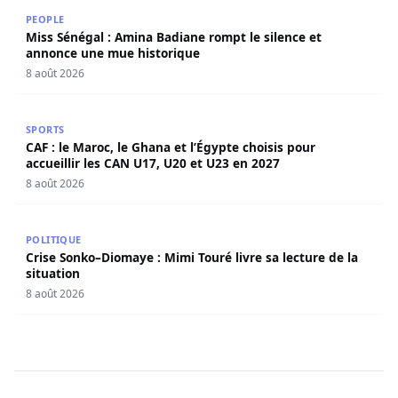
Miss Sénégal : Amina Badiane rompt le silence et annon
PEOPLE
Miss Sénégal : Amina Badiane rompt le silence et
annonce une mue historique
8 août 2026
CAF : le Maroc, le Ghana et l’Égypte choisis pour accueill
SPORTS
CAF : le Maroc, le Ghana et l’Égypte choisis pour
accueillir les CAN U17, U20 et U23 en 2027
8 août 2026
Crise Sonko–Diomaye : Mimi Touré livre sa lecture de la s
POLITIQUE
Crise Sonko–Diomaye : Mimi Touré livre sa lecture de la
situation
8 août 2026