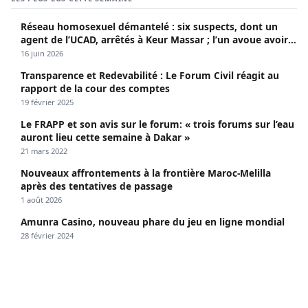
Réseau homosexuel démantelé : six suspects, dont un
agent de l’UCAD, arrêtés à Keur Massar ; l’un avoue avoir
propagé le VIH depuis 2018
16 juin 2026
Transparence et Redevabilité : Le Forum Civil réagit au
rapport de la cour des comptes
19 février 2025
Le FRAPP et son avis sur le forum: « trois forums sur l’eau
auront lieu cette semaine à Dakar »
21 mars 2022
Nouveaux affrontements à la frontière Maroc-Melilla
après des tentatives de passage
1 août 2026
Amunra Casino, nouveau phare du jeu en ligne mondial
28 février 2024