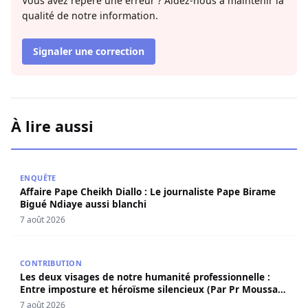
Vous avez repéré une erreur ? Aidez-nous à maintenir la
qualité de notre information.
Signaler une correction
À lire aussi
Affaire Pape Cheikh Diallo : Le journaliste Pape Birame B
ENQUÊTE
Affaire Pape Cheikh Diallo : Le journaliste Pape Birame
Bigué Ndiaye aussi blanchi
7 août 2026
Les deux visages de notre humanité professionnelle : Ent
CONTRIBUTION
Les deux visages de notre humanité professionnelle :
Entre imposture et héroïsme silencieux (Par Pr Moussa
Seydi)
7 août 2026