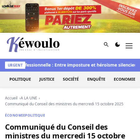
Aller au contenu
Rechercher
Men
Kéwoulo, le premier site d'information et d'investigation d
 professionnelle : Entre imposture et héroïsme silencieux (Par 
URGENT
POLITIQUE
JUSTICE
SOCIÉTÉ
ENQUÊTE
ECONOMIE
Accueil
A LA UNE
Communiqué du Conseil des ministres du mercredi 15 octobre 2025
ÉCONOMIE
POLITIQUE
Communiqué du Conseil des
ministres du mercredi 15 octobre