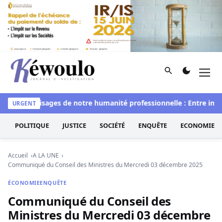
Aller au contenu
Rechercher
Men
Kéwoulo, le premier site d'information et d'investigation d
deux visages de notre humanité professionnelle : Entre impostur
URGENT
POLITIQUE
JUSTICE
SOCIÉTÉ
ENQUÊTE
ECONOMIE
Accueil
A LA UNE
Communiqué du Conseil des Ministres du Mercredi 03 décembre 2025
ÉCONOMIE
ENQUÊTE
Communiqué du Conseil des
Ministres du Mercredi 03 décembre