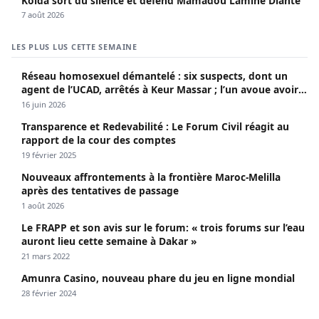
Kolda sort du silence et défend Mamadou Lamine Dianté
7 août 2026
LES PLUS LUS CETTE SEMAINE
Réseau homosexuel démantelé : six suspects, dont un
agent de l’UCAD, arrêtés à Keur Massar ; l’un avoue avoir
propagé le VIH depuis 2018
16 juin 2026
Transparence et Redevabilité : Le Forum Civil réagit au
rapport de la cour des comptes
19 février 2025
Nouveaux affrontements à la frontière Maroc-Melilla
après des tentatives de passage
1 août 2026
Le FRAPP et son avis sur le forum: « trois forums sur l’eau
auront lieu cette semaine à Dakar »
21 mars 2022
Amunra Casino, nouveau phare du jeu en ligne mondial
28 février 2024