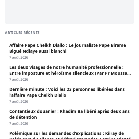
ARTICLES RÉCENTS
Affaire Pape Cheikh Diallo : Le journaliste Pape Birame
Bigué Ndiaye aussi blanchi
7 août 2026
Les deux visages de notre humanité professionnelle :
Entre imposture et héroïsme silencieux (Par Pr Moussa
Seydi)
7 août 2026
Dernière minute : Voici les 23 personnes libérées dans
l’affaire Pape Cheikh Diallo
7 août 2026
Contentieux douanier : Khadim Ba libéré après deux ans
de détention
7 août 2026
Polémique sur les demandes d’explications : Kiiray de