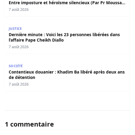
Entre imposture et héroïsme silencieux (Par Pr Moussa
Seydi)
7 août 2026
Dernière minute : Voici les 23 personnes libérées dans l’a
JUSTICE
Dernière minute : Voici les 23 personnes libérées dans
l’affaire Pape Cheikh Diallo
7 août 2026
Contentieux douanier : Khadim Ba libéré après deux ans 
SOCIÉTÉ
Contentieux douanier : Khadim Ba libéré après deux ans
de détention
7 août 2026
1 commentaire