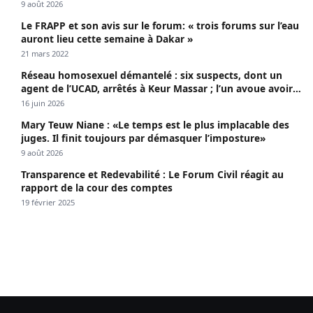
apothéose
9 août 2026
Le FRAPP et son avis sur le forum: « trois forums sur l’eau
auront lieu cette semaine à Dakar »
21 mars 2022
Réseau homosexuel démantelé : six suspects, dont un
agent de l’UCAD, arrêtés à Keur Massar ; l’un avoue avoir
propagé le VIH depuis 2018
16 juin 2026
Mary Teuw Niane : «Le temps est le plus implacable des
juges. Il finit toujours par démasquer l’imposture»
9 août 2026
Transparence et Redevabilité : Le Forum Civil réagit au
rapport de la cour des comptes
19 février 2025