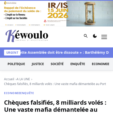
Aller au contenu
Rechercher
Men
Kéwoulo, le premier site d'information et d'investigation d
te
« Cette Assemblée doit être dissoute » : Barthélémy Dias c
URGENT
POLITIQUE
JUSTICE
SOCIÉTÉ
ENQUÊTE
ECONOMIE
Accueil
A LA UNE
Chèques falsifiés, 8 milliards volés : Une vaste mafia démantelée au Port
ECONOMIE
ENQUÊTE
Chèques falsifiés, 8 milliards volés :
Une vaste mafia démantelée au