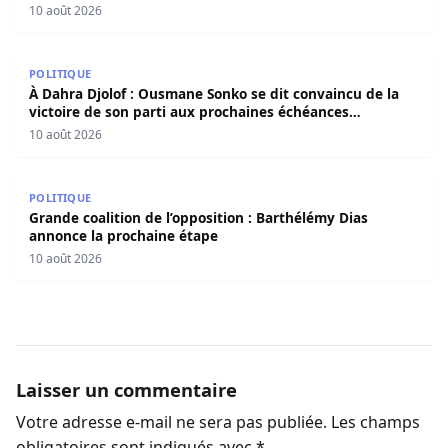
10 août 2026
À Dahra Djolof : Ousmane Sonko se dit convaincu de la vi
POLITIQUE
À Dahra Djolof : Ousmane Sonko se dit convaincu de la
victoire de son parti aux prochaines échéances
électorales.
10 août 2026
Grande coalition de l’opposition : Barthélémy Dias annon
POLITIQUE
Grande coalition de l’opposition : Barthélémy Dias
annonce la prochaine étape
10 août 2026
Laisser un commentaire
Votre adresse e-mail ne sera pas publiée.
Les champs
obligatoires sont indiqués avec
*