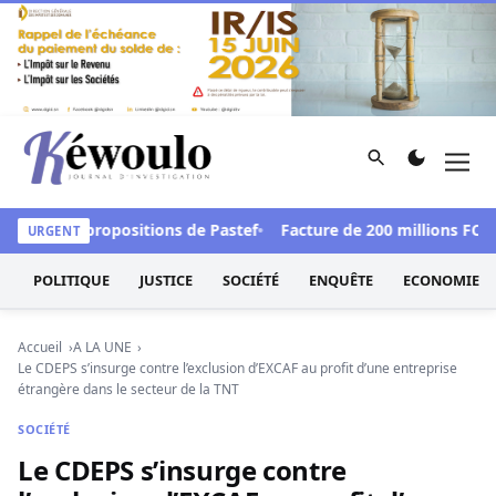
Aller au contenu
Rechercher
Men
Kéwoulo, le premier site d'information et d'investigation d
dre les propositions de Pastef
Facture de 200 millions FCFA a
URGENT
POLITIQUE
JUSTICE
SOCIÉTÉ
ENQUÊTE
ECONOMIE
Accueil
A LA UNE
Le CDEPS s’insurge contre l’exclusion d’EXCAF au profit d’une entreprise
étrangère dans le secteur de la TNT
SOCIÉTÉ
Le CDEPS s’insurge contre