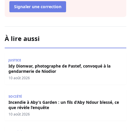
Signaler une correction
À lire aussi
Idy Dionwar, photographe de Pastef, convoqué à la gend
JUSTICE
Idy Dionwar, photographe de Pastef, convoqué à la
gendarmerie de Niodior
10 août 2026
Incendie à Aby’s Garden : un fils d’Aby Ndour blessé, ce q
SOCIÉTÉ
Incendie à Aby’s Garden : un fils d’Aby Ndour blessé, ce
que révèle l’enquête
10 août 2026
Déclaration de patrimoine: l’OFNAC publiera ce lundi la lis