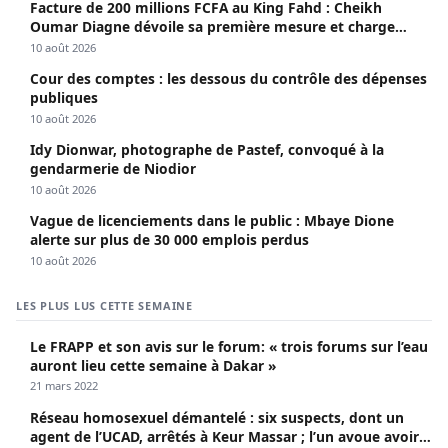
Facture de 200 millions FCFA au King Fahd : Cheikh
Oumar Diagne dévoile sa première mesure et charge
Diomaye et Cie
10 août 2026
Cour des comptes : les dessous du contrôle des dépenses
publiques
10 août 2026
Idy Dionwar, photographe de Pastef, convoqué à la
gendarmerie de Niodior
10 août 2026
Vague de licenciements dans le public : Mbaye Dione
alerte sur plus de 30 000 emplois perdus
10 août 2026
LES PLUS LUS CETTE SEMAINE
Le FRAPP et son avis sur le forum: « trois forums sur l’eau
auront lieu cette semaine à Dakar »
21 mars 2022
Réseau homosexuel démantelé : six suspects, dont un
agent de l’UCAD, arrêtés à Keur Massar ; l’un avoue avoir