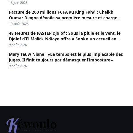
propagé le VIH depuis 2018
16 juin 2026
Facture de 200 millions FCFA au King Fahd : Cheikh
Oumar Diagne dévoile sa première mesure et charge
Diomaye et Cie
10 août 2026
48 Heures de PASTEF Djolof : Sous la pluie et le vent, le
Djolof d’El Malick Ndiaye offre à Sonko un accueil en
apothéose
9 août 2026
Mary Teuw Niane : «Le temps est le plus implacable des
juges. Il finit toujours par démasquer l’imposture»
9 août 2026