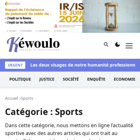
Aller au contenu
Rechercher
Men
Kéwoulo, le premier site d'information et d'investigation d
si blanchi
Les deux visages de notre humanité professionnelle 
URGENT
POLITIQUE
JUSTICE
SOCIÉTÉ
ENQUÊTE
ECONOMIE
Accueil
Sports
Catégorie :
Sports
Dans cette catégorie, nous mettons en ligne l’actualité
sportive avec des autres articles qui ont trait au