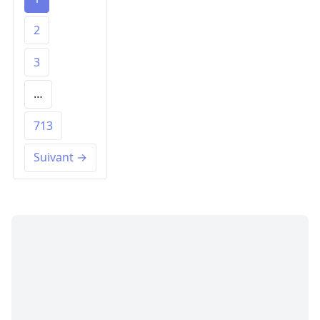
2
3
…
713
Suivant →