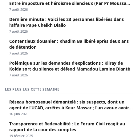
Entre imposture et héroïsme silencieux (Par Pr Moussa
Seydi)
7 août 2026
Dernière minute : Voici les 23 personnes libérées dans
l’affaire Pape Cheikh Diallo
7 août 2026
Contentieux douanier : Khadim Ba libéré après deux ans
de détention
7 août 2026
Polémique sur les demandes d’explications : Kiiray de
Kolda sort du silence et défend Mamadou Lamine Dianté
7 août 2026
LES PLUS LUS CETTE SEMAINE
Réseau homosexuel démantelé : six suspects, dont un
agent de l’UCAD, arrêtés à Keur Massar ; l’un avoue avoir
propagé le VIH depuis 2018
16 juin 2026
Transparence et Redevabilité : Le Forum Civil réagit au
rapport de la cour des comptes
19 février 2025