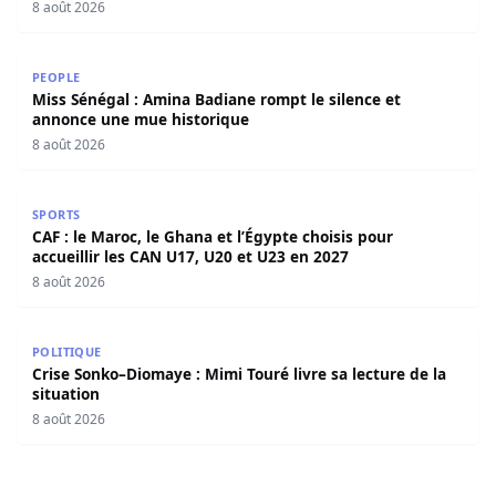
8 août 2026
Miss Sénégal : Amina Badiane rompt le silence et annon
PEOPLE
Miss Sénégal : Amina Badiane rompt le silence et
annonce une mue historique
8 août 2026
CAF : le Maroc, le Ghana et l’Égypte choisis pour accueill
SPORTS
CAF : le Maroc, le Ghana et l’Égypte choisis pour
accueillir les CAN U17, U20 et U23 en 2027
8 août 2026
Crise Sonko–Diomaye : Mimi Touré livre sa lecture de la s
POLITIQUE
Crise Sonko–Diomaye : Mimi Touré livre sa lecture de la
situation
8 août 2026