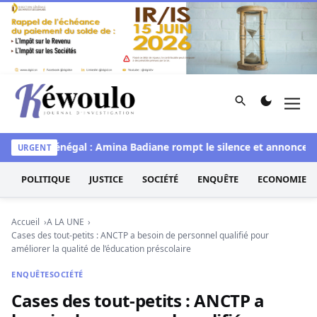
Aller au contenu
Rechercher
Men
Kéwoulo, le premier site d'information et d'investigation d
Miss Sénégal : Amina Badiane rompt le silence et annonce une
URGENT
POLITIQUE
JUSTICE
SOCIÉTÉ
ENQUÊTE
ECONOMIE
Accueil
A LA UNE
Cases des tout-petits : ANCTP a besoin de personnel qualifié pour
améliorer la qualité de l’éducation préscolaire
ENQUÊTE
SOCIÉTÉ
Cases des tout-petits : ANCTP a