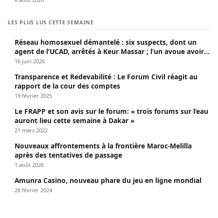
LES PLUS LUS CETTE SEMAINE
Réseau homosexuel démantelé : six suspects, dont un
agent de l’UCAD, arrêtés à Keur Massar ; l’un avoue avoir
propagé le VIH depuis 2018
16 juin 2026
Transparence et Redevabilité : Le Forum Civil réagit au
rapport de la cour des comptes
19 février 2025
Le FRAPP et son avis sur le forum: « trois forums sur l’eau
auront lieu cette semaine à Dakar »
21 mars 2022
Nouveaux affrontements à la frontière Maroc-Melilla
après des tentatives de passage
1 août 2026
Amunra Casino, nouveau phare du jeu en ligne mondial
28 février 2024