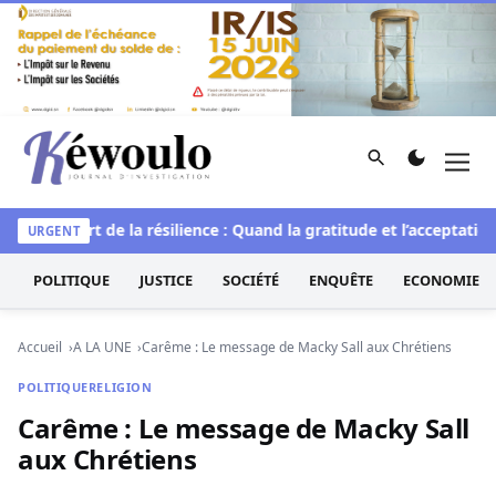
Aller au contenu
Rechercher
Men
Kéwoulo, le premier site d'information et d'investigation d
elle
L’art de la résilience : Quand la gratitude et l’acceptation 
URGENT
POLITIQUE
JUSTICE
SOCIÉTÉ
ENQUÊTE
ECONOMIE
Accueil
A LA UNE
Carême : Le message de Macky Sall aux Chrétiens
POLITIQUE
RELIGION
Carême : Le message de Macky Sall
aux Chrétiens