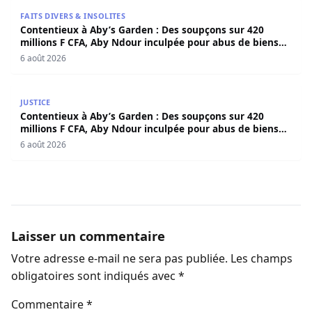
Contentieux à Aby’s Garden : Des soupçons sur 420 milli
FAITS DIVERS & INSOLITES
Contentieux à Aby’s Garden : Des soupçons sur 420
millions F CFA, Aby Ndour inculpée pour abus de biens
sociaux
6 août 2026
Contentieux à Aby’s Garden : Des soupçons sur 420 milli
JUSTICE
Contentieux à Aby’s Garden : Des soupçons sur 420
millions F CFA, Aby Ndour inculpée pour abus de biens
sociaux
6 août 2026
Laisser un commentaire
Votre adresse e-mail ne sera pas publiée.
Les champs
obligatoires sont indiqués avec
*
Commentaire
*