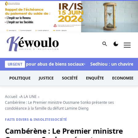
Aller au contenu
Rechercher
Men
Kéwoulo, le premier site d'information et d'investigation d
inculpée pour abus de biens sociaux
Sedhiou : un chavirement 
URGENT
POLITIQUE
JUSTICE
SOCIÉTÉ
ENQUÊTE
ECONOMIE
Accueil
A LA UNE
Cambérène : Le Premier ministre Ousmane Sonko présente ses
condoléance à la famille du défunt Lamine Dieng
FAITS DIVERS & INSOLITES
SOCIÉTÉ
Cambérène : Le Premier ministre