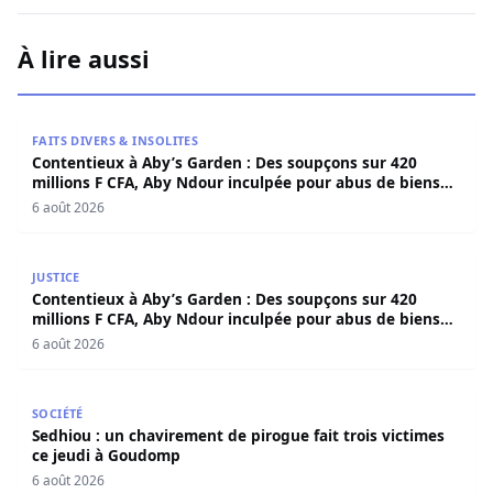
À lire aussi
Contentieux à Aby’s Garden : Des soupçons sur 420 milli
FAITS DIVERS & INSOLITES
Contentieux à Aby’s Garden : Des soupçons sur 420
millions F CFA, Aby Ndour inculpée pour abus de biens
sociaux
6 août 2026
Contentieux à Aby’s Garden : Des soupçons sur 420 milli
JUSTICE
Contentieux à Aby’s Garden : Des soupçons sur 420
millions F CFA, Aby Ndour inculpée pour abus de biens
sociaux
6 août 2026
Sedhiou : un chavirement de pirogue fait trois victimes 
SOCIÉTÉ
Sedhiou : un chavirement de pirogue fait trois victimes
ce jeudi à Goudomp
6 août 2026