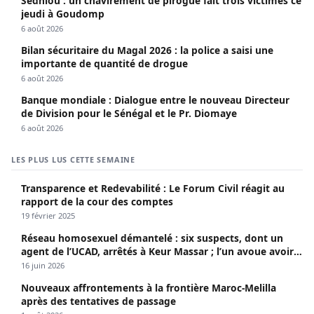
Sedhiou : un chavirement de pirogue fait trois victimes ce
jeudi à Goudomp
6 août 2026
Bilan sécuritaire du Magal 2026 : la police a saisi une
importante de quantité de drogue
6 août 2026
Banque mondiale : Dialogue entre le nouveau Directeur
de Division pour le Sénégal et le Pr. Diomaye
6 août 2026
LES PLUS LUS CETTE SEMAINE
Transparence et Redevabilité : Le Forum Civil réagit au
rapport de la cour des comptes
19 février 2025
Réseau homosexuel démantelé : six suspects, dont un
agent de l’UCAD, arrêtés à Keur Massar ; l’un avoue avoir
propagé le VIH depuis 2018
16 juin 2026
Nouveaux affrontements à la frontière Maroc-Melilla
après des tentatives de passage