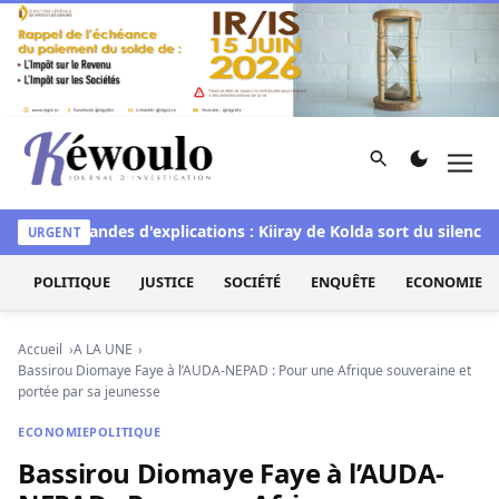
Aller au contenu
Rechercher
Men
Kéwoulo, le premier site d'information et d'investigation d
les demandes d'explications : Kiiray de Kolda sort du silence e
URGENT
POLITIQUE
JUSTICE
SOCIÉTÉ
ENQUÊTE
ECONOMIE
Accueil
A LA UNE
Bassirou Diomaye Faye à l’AUDA-NEPAD : Pour une Afrique souveraine et
portée par sa jeunesse
ECONOMIE
POLITIQUE
Bassirou Diomaye Faye à l’AUDA-