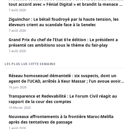
tout accord avec « Fénial Digital » et brandit la menace de
poursuites
7 août 2026
Ziguinchor : Le bétail foudroyé par la haute tension, les
éleveurs crient au scandale face à la Senelec
7 août 2026
Grand Prix du chef de l’Etat 61e édition : Le président a
présenté ces ambitions sous le thème du fair-play
7 août 2026
LES PLUS LUS CETTE SEMAINE
Réseau homosexuel démantelé : six suspects, dont un
agent de l’UCAD, arrêtés à Keur Massar ; l’un avoue avoir
propagé le VIH depuis 2018
16 juin 2026
Transparence et Redevabilité : Le Forum Civil réagit au
rapport de la cour des comptes
19 février 2025
Nouveaux affrontements à la frontière Maroc-Melilla
après des tentatives de passage
1 août 2026