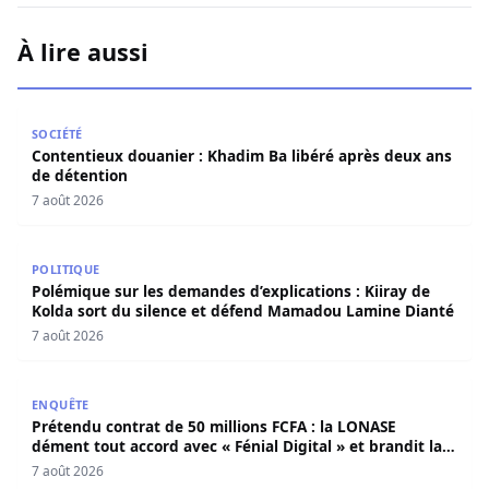
À lire aussi
Contentieux douanier : Khadim Ba libéré après deux ans 
SOCIÉTÉ
Contentieux douanier : Khadim Ba libéré après deux ans
de détention
7 août 2026
Polémique sur les demandes d’explications : Kiiray de K
POLITIQUE
Polémique sur les demandes d’explications : Kiiray de
Kolda sort du silence et défend Mamadou Lamine Dianté
7 août 2026
Prétendu contrat de 50 millions FCFA : la LONASE dément t
ENQUÊTE
Prétendu contrat de 50 millions FCFA : la LONASE
dément tout accord avec « Fénial Digital » et brandit la
menace de poursuites
7 août 2026