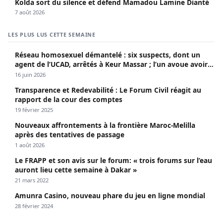
Kolda sort du silence et défend Mamadou Lamine Dianté
7 août 2026
LES PLUS LUS CETTE SEMAINE
Réseau homosexuel démantelé : six suspects, dont un
agent de l’UCAD, arrêtés à Keur Massar ; l’un avoue avoir
propagé le VIH depuis 2018
16 juin 2026
Transparence et Redevabilité : Le Forum Civil réagit au
rapport de la cour des comptes
19 février 2025
Nouveaux affrontements à la frontière Maroc-Melilla
après des tentatives de passage
1 août 2026
Le FRAPP et son avis sur le forum: « trois forums sur l’eau
auront lieu cette semaine à Dakar »
21 mars 2022
Amunra Casino, nouveau phare du jeu en ligne mondial
28 février 2024