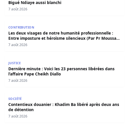
Bigué Ndiaye aussi blanchi
7 août 2026
Les deux visages de notre humanité professionnelle : Ent
CONTRIBUTION
Les deux visages de notre humanité professionnelle :
Entre imposture et héroïsme silencieux (Par Pr Moussa
Seydi)
7 août 2026
Dernière minute : Voici les 23 personnes libérées dans l’a
JUSTICE
Dernière minute : Voici les 23 personnes libérées dans
l’affaire Pape Cheikh Diallo
7 août 2026
Contentieux douanier : Khadim Ba libéré après deux ans 
SOCIÉTÉ
Contentieux douanier : Khadim Ba libéré après deux ans
de détention
7 août 2026