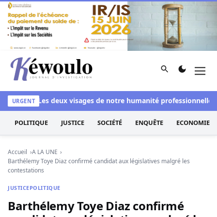
Aller au contenu
Rechercher
Men
Kéwoulo, le premier site d'information et d'investigation d
anchi
Les deux visages de notre humanité professionnelle : En
URGENT
POLITIQUE
JUSTICE
SOCIÉTÉ
ENQUÊTE
ECONOMIE
Accueil
A LA UNE
Barthélemy Toye Diaz confirmé candidat aux législatives malgré les
contestations
JUSTICE
POLITIQUE
Barthélemy Toye Diaz confirmé