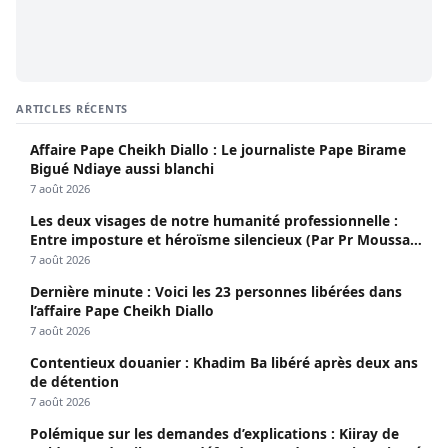
ARTICLES RÉCENTS
Affaire Pape Cheikh Diallo : Le journaliste Pape Birame
Bigué Ndiaye aussi blanchi
7 août 2026
Les deux visages de notre humanité professionnelle :
Entre imposture et héroïsme silencieux (Par Pr Moussa
Seydi)
7 août 2026
Dernière minute : Voici les 23 personnes libérées dans
l’affaire Pape Cheikh Diallo
7 août 2026
Contentieux douanier : Khadim Ba libéré après deux ans
de détention
7 août 2026
Polémique sur les demandes d’explications : Kiiray de