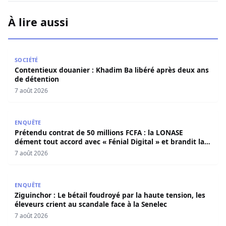
À lire aussi
Contentieux douanier : Khadim Ba libéré après deux ans 
SOCIÉTÉ
Contentieux douanier : Khadim Ba libéré après deux ans
de détention
7 août 2026
Prétendu contrat de 50 millions FCFA : la LONASE dément t
ENQUÊTE
Prétendu contrat de 50 millions FCFA : la LONASE
dément tout accord avec « Fénial Digital » et brandit la
menace de poursuites
7 août 2026
Ziguinchor : Le bétail foudroyé par la haute tension, les é
ENQUÊTE
Ziguinchor : Le bétail foudroyé par la haute tension, les
éleveurs crient au scandale face à la Senelec
7 août 2026