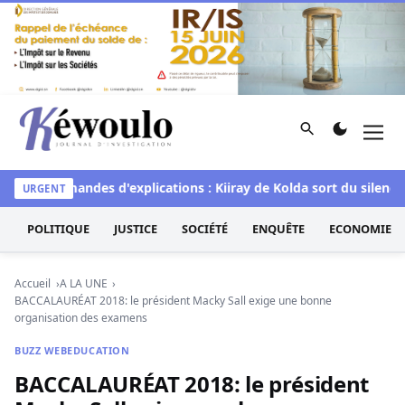
Aller au contenu
Rechercher
Men
Kéwoulo, le premier site d'information et d'investigation d
 les demandes d'explications : Kiiray de Kolda sort du silence 
URGENT
POLITIQUE
JUSTICE
SOCIÉTÉ
ENQUÊTE
ECONOMIE
Accueil
A LA UNE
BACCALAURÉAT 2018: le président Macky Sall exige une bonne
organisation des examens
BUZZ WEB
EDUCATION
BACCALAURÉAT 2018: le président