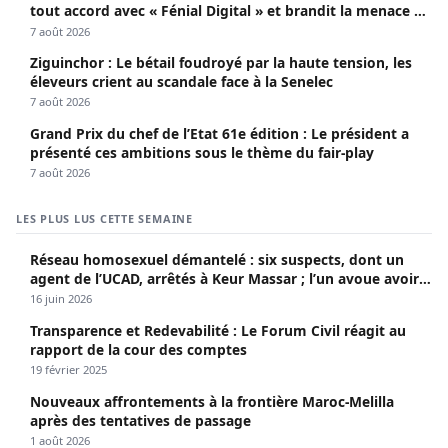
tout accord avec « Fénial Digital » et brandit la menace de
poursuites
7 août 2026
Ziguinchor : Le bétail foudroyé par la haute tension, les
éleveurs crient au scandale face à la Senelec
7 août 2026
Grand Prix du chef de l’Etat 61e édition : Le président a
présenté ces ambitions sous le thème du fair-play
7 août 2026
LES PLUS LUS CETTE SEMAINE
Réseau homosexuel démantelé : six suspects, dont un
agent de l’UCAD, arrêtés à Keur Massar ; l’un avoue avoir
propagé le VIH depuis 2018
16 juin 2026
Transparence et Redevabilité : Le Forum Civil réagit au
rapport de la cour des comptes
19 février 2025
Nouveaux affrontements à la frontière Maroc-Melilla
après des tentatives de passage
1 août 2026