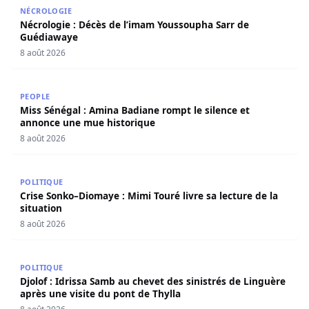
Nécrologie : Décès de l’imam Youssoupha Sarr de Guédi
NÉCROLOGIE
Nécrologie : Décès de l’imam Youssoupha Sarr de
Guédiawaye
8 août 2026
Miss Sénégal : Amina Badiane rompt le silence et annon
PEOPLE
Miss Sénégal : Amina Badiane rompt le silence et
annonce une mue historique
8 août 2026
Crise Sonko–Diomaye : Mimi Touré livre sa lecture de la s
POLITIQUE
Crise Sonko–Diomaye : Mimi Touré livre sa lecture de la
situation
8 août 2026
Djolof : Idrissa Samb au chevet des sinistrés de Linguère 
POLITIQUE
Djolof : Idrissa Samb au chevet des sinistrés de Linguère
après une visite du pont de Thylla