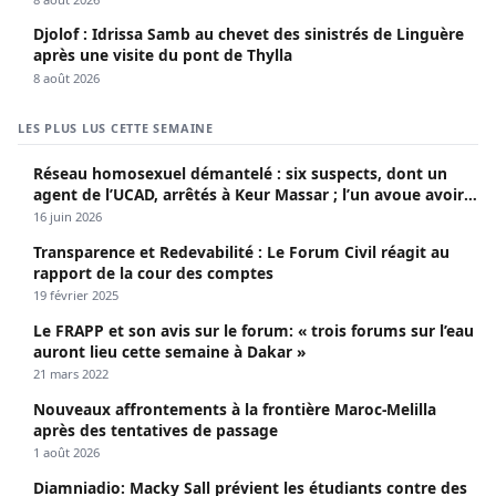
Djolof : Idrissa Samb au chevet des sinistrés de Linguère
après une visite du pont de Thylla
8 août 2026
LES PLUS LUS CETTE SEMAINE
Réseau homosexuel démantelé : six suspects, dont un
agent de l’UCAD, arrêtés à Keur Massar ; l’un avoue avoir
propagé le VIH depuis 2018
16 juin 2026
Transparence et Redevabilité : Le Forum Civil réagit au
rapport de la cour des comptes
19 février 2025
Le FRAPP et son avis sur le forum: « trois forums sur l’eau
auront lieu cette semaine à Dakar »
21 mars 2022
Nouveaux affrontements à la frontière Maroc-Melilla
après des tentatives de passage
1 août 2026
Diamniadio: Macky Sall prévient les étudiants contre des