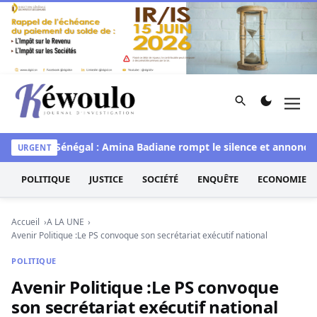
Aller au contenu
Rechercher
Men
Kéwoulo, le premier site d'information et d'investigation d
e
Miss Sénégal : Amina Badiane rompt le silence et annonce u
URGENT
POLITIQUE
JUSTICE
SOCIÉTÉ
ENQUÊTE
ECONOMIE
Accueil
A LA UNE
Avenir Politique :Le PS convoque son secrétariat exécutif national
POLITIQUE
Avenir Politique :Le PS convoque
son secrétariat exécutif national