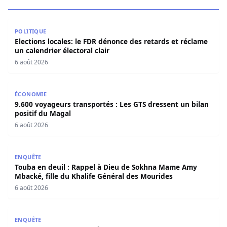
Elections locales: le FDR dénonce des retards et réclame u
POLITIQUE
Elections locales: le FDR dénonce des retards et réclame
un calendrier électoral clair
6 août 2026
9.600 voyageurs transportés : Les GTS dressent un bilan 
ÉCONOMIE
9.600 voyageurs transportés : Les GTS dressent un bilan
positif du Magal
6 août 2026
Touba en deuil : Rappel à Dieu de Sokhna Mame Amy Mbac
ENQUÊTE
Touba en deuil : Rappel à Dieu de Sokhna Mame Amy
Mbacké, fille du Khalife Général des Mourides
6 août 2026
Tivaouane : Le nouvel hôpital de niveau 3, Seydi El Hadji 
ENQUÊTE