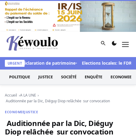
Aller au contenu
Rechercher
Men
Kéwoulo, le premier site d'information et d'investigation d
t de la déclaration de patrimoine
Elections locales: le FDR déno
URGENT
POLITIQUE
JUSTICE
SOCIÉTÉ
ENQUÊTE
ECONOMIE
Accueil
A LA UNE
Auditionnée par la Dic, Diéguy Diop relâchée sur convocation
ECONOMIE
JUSTICE
Auditionnée par la Dic, Diéguy
Diop relâchée sur convocation