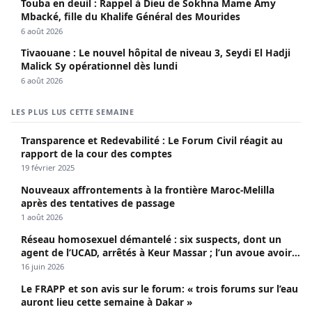
Touba en deuil : Rappel à Dieu de Sokhna Mame Amy
Mbacké, fille du Khalife Général des Mourides
6 août 2026
Tivaouane : Le nouvel hôpital de niveau 3, Seydi El Hadji
Malick Sy opérationnel dès lundi
6 août 2026
LES PLUS LUS CETTE SEMAINE
Transparence et Redevabilité : Le Forum Civil réagit au
rapport de la cour des comptes
19 février 2025
Nouveaux affrontements à la frontière Maroc-Melilla
après des tentatives de passage
1 août 2026
Réseau homosexuel démantelé : six suspects, dont un
agent de l’UCAD, arrêtés à Keur Massar ; l’un avoue avoir
propagé le VIH depuis 2018
16 juin 2026
Le FRAPP et son avis sur le forum: « trois forums sur l’eau
auront lieu cette semaine à Dakar »