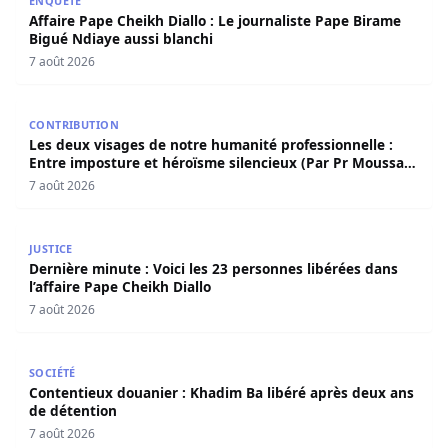
ENQUÊTE
Affaire Pape Cheikh Diallo : Le journaliste Pape Birame
Bigué Ndiaye aussi blanchi
7 août 2026
Les deux visages de notre humanité professionnelle : Ent
CONTRIBUTION
Les deux visages de notre humanité professionnelle :
Entre imposture et héroïsme silencieux (Par Pr Moussa
Seydi)
7 août 2026
Dernière minute : Voici les 23 personnes libérées dans l’a
JUSTICE
Dernière minute : Voici les 23 personnes libérées dans
l’affaire Pape Cheikh Diallo
7 août 2026
Contentieux douanier : Khadim Ba libéré après deux ans 
SOCIÉTÉ
Contentieux douanier : Khadim Ba libéré après deux ans
de détention
7 août 2026