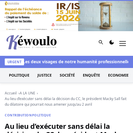
Aller au contenu
Rechercher
Men
Kéwoulo, le premier site d'information et d'investigation d
anchi
Les deux visages de notre humanité professionnelle : Ent
URGENT
POLITIQUE
JUSTICE
SOCIÉTÉ
ENQUÊTE
ECONOMIE
Accueil
A LA UNE
Au lieu d’exécuter sans délai la décision du CC, le président Macky Sall fait
du dilatoire qui pourrait nous amener jusqu’au 2 avril
CONTRIBUTION
POLITIQUE
Au lieu d’exécuter sans délai la