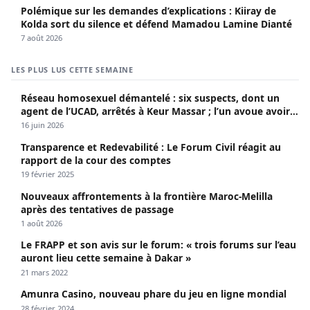
Polémique sur les demandes d’explications : Kiiray de
Kolda sort du silence et défend Mamadou Lamine Dianté
7 août 2026
LES PLUS LUS CETTE SEMAINE
Réseau homosexuel démantelé : six suspects, dont un
agent de l’UCAD, arrêtés à Keur Massar ; l’un avoue avoir
propagé le VIH depuis 2018
16 juin 2026
Transparence et Redevabilité : Le Forum Civil réagit au
rapport de la cour des comptes
19 février 2025
Nouveaux affrontements à la frontière Maroc-Melilla
après des tentatives de passage
1 août 2026
Le FRAPP et son avis sur le forum: « trois forums sur l’eau
auront lieu cette semaine à Dakar »
21 mars 2022
Amunra Casino, nouveau phare du jeu en ligne mondial
28 février 2024