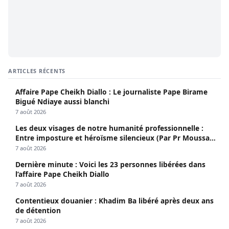
ARTICLES RÉCENTS
Affaire Pape Cheikh Diallo : Le journaliste Pape Birame
Bigué Ndiaye aussi blanchi
7 août 2026
Les deux visages de notre humanité professionnelle :
Entre imposture et héroïsme silencieux (Par Pr Moussa
Seydi)
7 août 2026
Dernière minute : Voici les 23 personnes libérées dans
l’affaire Pape Cheikh Diallo
7 août 2026
Contentieux douanier : Khadim Ba libéré après deux ans
de détention
7 août 2026