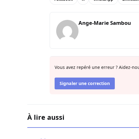
Ange-Marie Sambou
Vous avez repéré une erreur ? Aidez-nou
Signaler une correction
À lire aussi
Restitution des terres à Ndingler : Seydi Gass