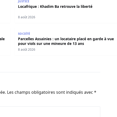
JUSTICE
Locafrique : Khadim Ba retrouve la liberté
8 août 2026
nale appelle les usagers à la vigilance
Parcelles Assainies : un locataire placé en garde à 
SOCIÉTÉ
ale
Parcelles Assainies : un locataire placé en garde à vue
pour viols sur une mineure de 13 ans
8 août 2026
iée.
Les champs obligatoires sont indiqués avec
*