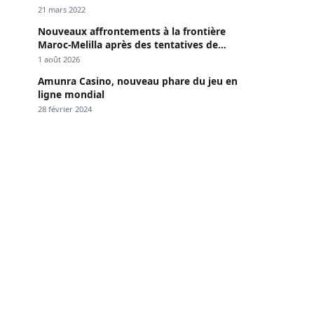
Dakar »
21 mars 2022
Nouveaux affrontements à la frontière
Maroc-Melilla après des tentatives de
passage
1 août 2026
Amunra Casino, nouveau phare du jeu en
ligne mondial
28 février 2024