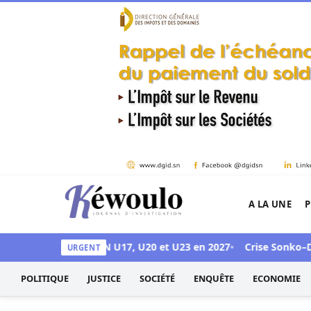
Aller au contenu
A LA UNE
P
Kéwoulo, le premier site d'information et d'inves
 accueillir les CAN U17, U20 et U23 en 2027
Crise Sonko–Diomaye
URGENT
POLITIQUE
JUSTICE
SOCIÉTÉ
ENQUÊTE
ECONOMIE