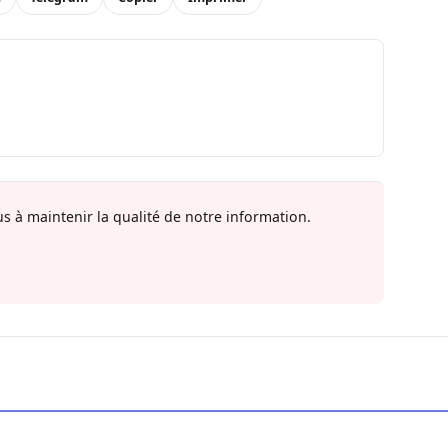
s à maintenir la qualité de notre information.
ama salue le processus engagé
Locafrique : Khadim Ba retrouve la liberté