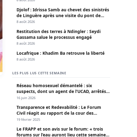
Djolof : Idrissa Samb au chevet des sinistrés
de Linguère après une visite du pont de
Thylla
8 août 2026
Restitution des terres à Ndingler : Seydi
Gassama salue le processus engagé
8 août 2026
Locafrique : Khadim Ba retrouve la liberté
8 août 2026
LES PLUS LUS CETTE SEMAINE
Réseau homosexuel démantelé : six
suspects, dont un agent de l’UCAD, arrêtés à
Keur Massar ; l’un avoue avoir propagé le
16 juin 2026
VIH depuis 2018
Transparence et Redevabilité : Le Forum
Civil réagit au rapport de la cour des
comptes
19 février 2025
Le FRAPP et son avis sur le forum: « trois
forums sur l’eau auront lieu cette semaine à