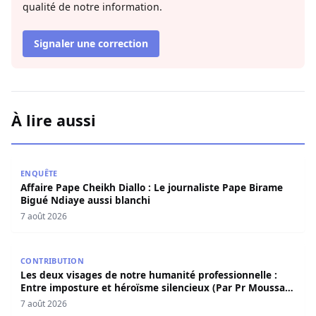
qualité de notre information.
Signaler une correction
À lire aussi
Affaire Pape Cheikh Diallo : Le journaliste Pape Birame B
ENQUÊTE
Affaire Pape Cheikh Diallo : Le journaliste Pape Birame
Bigué Ndiaye aussi blanchi
7 août 2026
Les deux visages de notre humanité professionnelle : Ent
CONTRIBUTION
Les deux visages de notre humanité professionnelle :
Entre imposture et héroïsme silencieux (Par Pr Moussa
Seydi)
7 août 2026