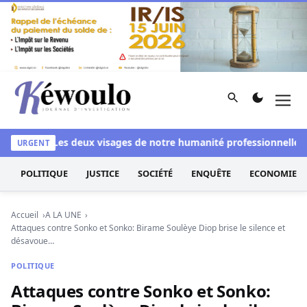
Aller au contenu
Rechercher
Men
Kéwoulo, le premier site d'information et d'investigation d
anchi
Les deux visages de notre humanité professionnelle : Ent
URGENT
POLITIQUE
JUSTICE
SOCIÉTÉ
ENQUÊTE
ECONOMIE
Accueil
A LA UNE
Attaques contre Sonko et Sonko: Birame Soulèye Diop brise le silence et
désavoue…
POLITIQUE
Attaques contre Sonko et Sonko: