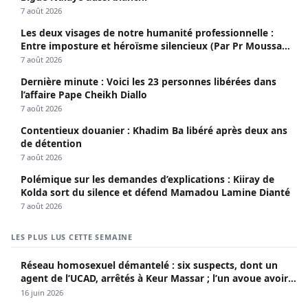
7 août 2026
Les deux visages de notre humanité professionnelle :
Entre imposture et héroïsme silencieux (Par Pr Moussa
Seydi)
7 août 2026
Dernière minute : Voici les 23 personnes libérées dans
l’affaire Pape Cheikh Diallo
7 août 2026
Contentieux douanier : Khadim Ba libéré après deux ans
de détention
7 août 2026
Polémique sur les demandes d’explications : Kiiray de
Kolda sort du silence et défend Mamadou Lamine Dianté
7 août 2026
LES PLUS LUS CETTE SEMAINE
Réseau homosexuel démantelé : six suspects, dont un
agent de l’UCAD, arrêtés à Keur Massar ; l’un avoue avoir
propagé le VIH depuis 2018
16 juin 2026